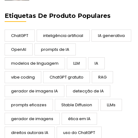
Etiquetas De Produto Populares
ChatGPT
inteligência artificial
IA generativa
OpenAI
prompts de IA
modelos de linguagem
LLM
IA
vibe coding
ChatGPT gratuito
RAG
gerador de imagens IA
detecção de IA
prompts eficazes
Stable Diffusion
LLMs
gerador de imagens
ética em IA
direitos autorais IA
uso do ChatGPT