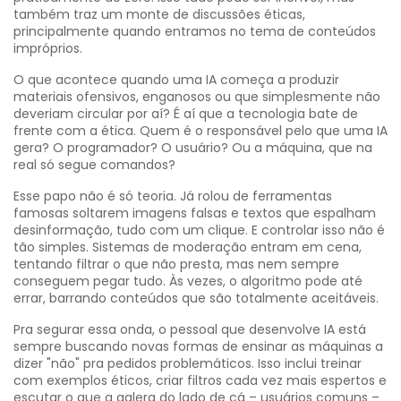
também traz um monte de discussões éticas,
principalmente quando entramos no tema de conteúdos
impróprios.
O que acontece quando uma IA começa a produzir
materiais ofensivos, enganosos ou que simplesmente não
deveriam circular por aí? É aí que a tecnologia bate de
frente com a ética. Quem é o responsável pelo que uma IA
gera? O programador? O usuário? Ou a máquina, que na
real só segue comandos?
Esse papo não é só teoria. Já rolou de ferramentas
famosas soltarem imagens falsas e textos que espalham
desinformação, tudo com um clique. E controlar isso não é
tão simples. Sistemas de moderação entram em cena,
tentando filtrar o que não presta, mas nem sempre
conseguem pegar tudo. Às vezes, o algoritmo pode até
errar, barrando conteúdos que são totalmente aceitáveis.
Pra segurar essa onda, o pessoal que desenvolve IA está
sempre buscando novas formas de ensinar as máquinas a
dizer "não" pra pedidos problemáticos. Isso inclui treinar
com exemplos éticos, criar filtros cada vez mais espertos e
escutar o que a galera do lado de cá – usuários comuns –