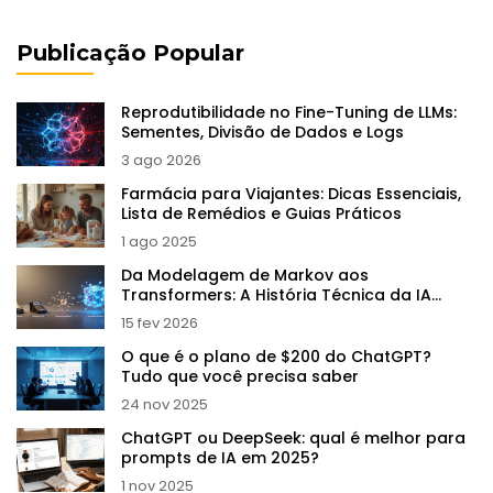
Publicação Popular
Reprodutibilidade no Fine-Tuning de LLMs:
Sementes, Divisão de Dados e Logs
3 ago 2026
Farmácia para Viajantes: Dicas Essenciais,
Lista de Remédios e Guias Práticos
1 ago 2025
Da Modelagem de Markov aos
Transformers: A História Técnica da IA
Generativa
15 fev 2026
O que é o plano de $200 do ChatGPT?
Tudo que você precisa saber
24 nov 2025
ChatGPT ou DeepSeek: qual é melhor para
prompts de IA em 2025?
1 nov 2025