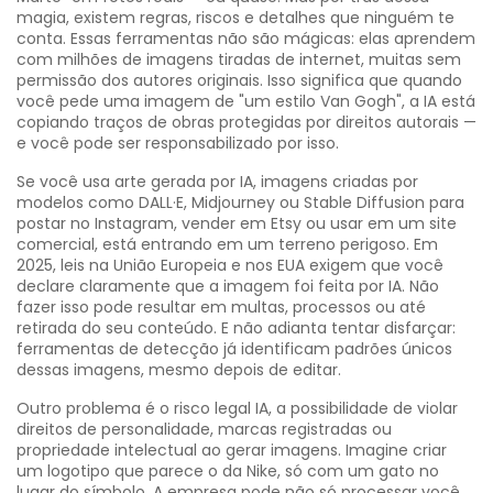
magia, existem regras, riscos e detalhes que ninguém te
conta.
Essas ferramentas não são mágicas: elas aprendem
com milhões de imagens tiradas de internet, muitas sem
permissão dos autores originais. Isso significa que quando
você pede uma imagem de "um estilo Van Gogh", a IA está
copiando traços de obras protegidas por direitos autorais —
e você pode ser responsabilizado por isso.
Se você usa
arte gerada por IA
,
imagens criadas por
modelos como DALL·E, Midjourney ou Stable Diffusion
para
postar no Instagram, vender em Etsy ou usar em um site
comercial, está entrando em um terreno perigoso. Em
2025, leis na União Europeia e nos EUA exigem que você
declare claramente que a imagem foi feita por IA. Não
fazer isso pode resultar em multas, processos ou até
retirada do seu conteúdo. E não adianta tentar disfarçar:
ferramentas de detecção já identificam padrões únicos
dessas imagens, mesmo depois de editar.
Outro problema é o
risco legal IA
,
a possibilidade de violar
direitos de personalidade, marcas registradas ou
propriedade intelectual ao gerar imagens
. Imagine criar
um logotipo que parece o da Nike, só com um gato no
lugar do símbolo. A empresa pode não só processar você