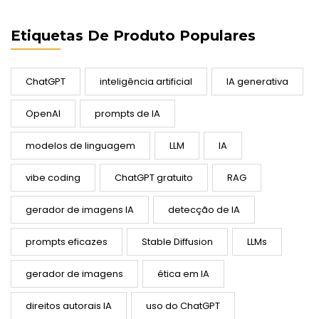
Etiquetas De Produto Populares
ChatGPT
inteligência artificial
IA generativa
OpenAI
prompts de IA
modelos de linguagem
LLM
IA
vibe coding
ChatGPT gratuito
RAG
gerador de imagens IA
detecção de IA
prompts eficazes
Stable Diffusion
LLMs
gerador de imagens
ética em IA
direitos autorais IA
uso do ChatGPT