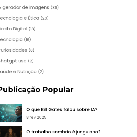
A gerador de imagens
(36)
ecnologia e Ética
(20)
ireito Digital
(18)
ecnologia
(16)
uriosidades
(6)
Chatgpt use
(2)
aúde e Nutrição
(2)
Publicação Popular
O que Bill Gates falou sobre IA?
8 fev 2025
O trabalho sombrio é junguiano?