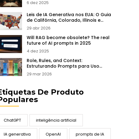
6 dez 2025
Leis de IA Generativa nos EUA: O Guia
de Califórnia, Colorado, Illinois e
Utah
29 abr 2026
Will RAG become obsolete? The real
future of AI prompts in 2025
4 dez 2025
Role, Rules, and Context:
Estruturando Prompts para Uso
Empresarial de LLMs em 2026
29 mar 2026
Etiquetas De Produto
Populares
ChatGPT
inteligência artificial
IA generativa
OpenAI
prompts de IA