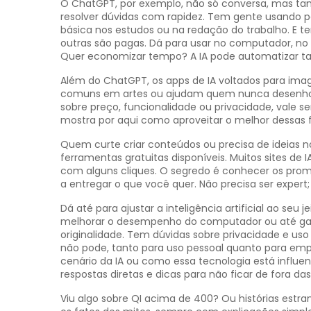
O ChatGPT, por exemplo, não só conversa, mas ta
resolver dúvidas com rapidez. Tem gente usando par
básica nos estudos ou na redação do trabalho. E t
outras são pagas. Dá para usar no computador, no
Quer economizar tempo? A IA pode automatizar taref
Além do ChatGPT, os apps de IA voltados para ima
comuns em artes ou ajudam quem nunca desenhou a 
sobre preço, funcionalidade ou privacidade, vale se
mostra por aqui como aproveitar o melhor dessas f
Quem curte criar conteúdos ou precisa de ideias n
ferramentas gratuitas disponíveis. Muitos sites de
com alguns cliques. O segredo é conhecer os promp
a entregar o que você quer. Não precisa ser expert;
Dá até para ajustar a inteligência artificial ao seu 
melhorar o desempenho do computador ou até gara
originalidade. Tem dúvidas sobre privacidade e uso
não pode, tanto para uso pessoal quanto para empre
cenário da IA ou como essa tecnologia está influ
respostas diretas e dicas para não ficar de fora da
Viu algo sobre QI acima de 400? Ou histórias estr