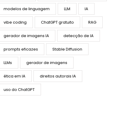
modelos de linguagem
LLM
IA
vibe coding
ChatGPT gratuito
RAG
gerador de imagens IA
detecção de IA
prompts eficazes
Stable Diffusion
LLMs
gerador de imagens
ética em IA
direitos autorais IA
uso do ChatGPT