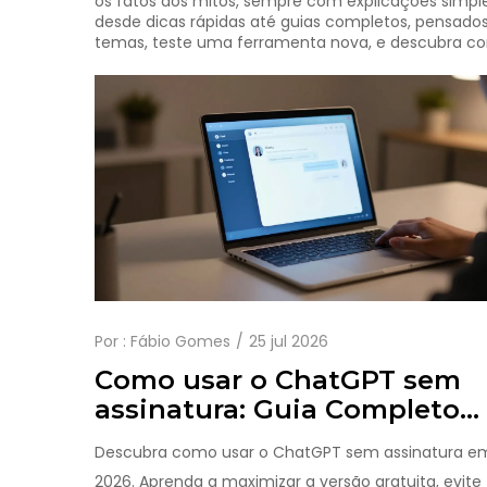
os fatos dos mitos, sempre com explicações simples.
desde dicas rápidas até guias completos, pensado
temas, teste uma ferramenta nova, e descubra como
Por :
Fábio Gomes
25 jul 2026
Como usar o ChatGPT sem
assinatura: Guia Completo
para Acesso Gratuito em
Descubra como usar o ChatGPT sem assinatura e
2026
2026. Aprenda a maximizar a versão gratuita, evite