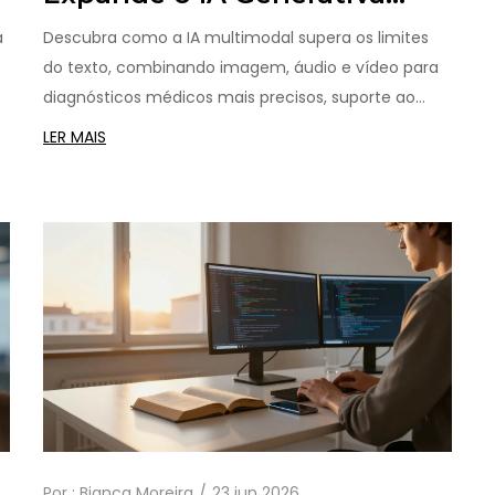
Além do Texto
a
Descubra como a IA multimodal supera os limites
do texto, combinando imagem, áudio e vídeo para
diagnósticos médicos mais precisos, suporte ao
cliente inteligente e uma compreensão contextual
LER MAIS
próxima à humana.
Por :
Bianca Moreira
23 jun 2026