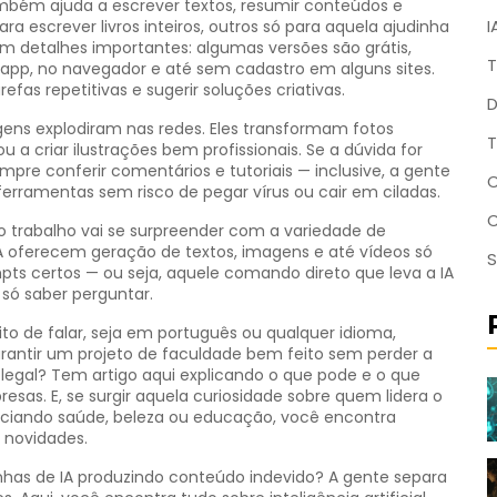
mbém ajuda a escrever textos, resumir conteúdos e
I
a escrever livros inteiros, outros só para aquela ajudinha
em detalhes importantes: algumas versões são grátis,
T
 app, no navegador e até sem cadastro em alguns sites.
as repetitivas e sugerir soluções criativas.
D
gens explodiram nas redes. Eles transformam fotos
T
criar ilustrações bem profissionais. Se a dúvida for
mpre conferir comentários e tutoriais — inclusive, a gente
C
erramentas sem risco de pegar vírus ou cair em ciladas.
o trabalho vai se surpreender com a variedade de
 IA oferecem geração de textos, imagens e até vídeos só
S
ts certos — ou seja, aquele comando direto que leva a IA
 só saber perguntar.
jeito de falar, seja em português ou qualquer idioma,
ntir um projeto de faculdade bem feito sem perder a
 legal? Tem artigo aqui explicando o que pode e o que
sas. E, se surgir aquela curiosidade sobre quem lidera o
enciando saúde, beleza ou educação, você encontra
s novidades.
anhas de IA produzindo conteúdo indevido? A gente separa