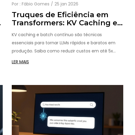
Por :
Fábio Gomes
25 jan 2026
Truques de Eficiência em
Transformers: KV Caching e
Batch Contínuo no Serviço
KV caching e batch contínuo são técnicas
de LLMs
essenciais para tornar LLMs rápidos e baratos em
produção. Saiba como reduzir custos em até 5x
sem perder qualidade e como implementar essas
LER MAIS
otimizações hoje.