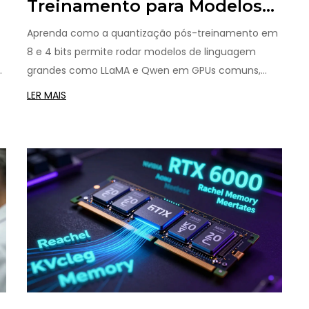
Treinamento para Modelos
de Linguagem: Métodos de 8
Aprenda como a quantização pós-treinamento em
e 4 Bits
8 e 4 bits permite rodar modelos de linguagem
o
grandes como LLaMA e Qwen em GPUs comuns,
com até 60% menos custo e sem perder precisão.
LER MAIS
Técnicas como SmoothQuant, AWQ e GPTQ
explicadas de forma prática.