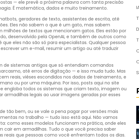
postas — ele prevê a próxima palavra com tanta precisão
I
magia. É matemática, dados e muito treinamento.
T
atbots, geradores de texto, assistentes de escrita, até
ições. Eles não sabem o que é um gato, mas sabem
D
m milhões de textos que mencionam gatos. Eles estão por
o, desenvolvido pela OpenAI
, e também de outros como
T
que eles não são só para especialistas. Qualquer pessoa
screver um e-mail, resumir um artigo ou até traduzir
C
ram de sistemas antigos que só entendiam comandos
sarcasmo, até erros de digitação — e isso muda tudo. Mas
S
cem reais, viéses escondidos nos dados de treinamento, e
humano ou por uma máquina. Por isso, posts aqui no site
e engloba todos os sistemas que criam texto, imagem ou
ar armadilhas legais ao usar imagens geradas por esses
de tão bem, ou se vale a pena pagar por versões mais
mentas no trabalho — tudo isso está aqui. Não vamos
orta: como esses modelos funcionam na prática, onde eles
 cair em armadilhas. Tudo o que você precisa saber
mas reais que pessoas como você enfrentam todos os dias.