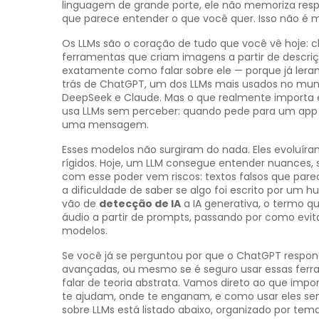
linguagem de grande porte
, ele não memoriza res
que parece entender o que você quer.
Isso não é 
Os LLMs são o coração de tudo que você vê hoje: ch
ferramentas que criam imagens a partir de descr
exatamente como falar sobre ele — porque já lera
trás de
ChatGPT
,
um dos LLMs mais usados no mund
DeepSeek e Claude. Mas o que realmente importa é 
usa LLMs sem perceber: quando pede para um app e
uma mensagem.
Esses modelos não surgiram do nada. Eles evoluí
rígidos. Hoje, um LLM consegue entender nuances, 
com esse poder vem riscos: textos falsos que pare
a dificuldade de saber se algo foi escrito por um 
vão de
detecção de IA
a
IA generativa
,
o termo qu
áudio a partir de prompts
, passando por como evit
modelos.
Se você já se perguntou por que o ChatGPT respon
avançadas, ou mesmo se é seguro usar essas ferra
falar de teoria abstrata. Vamos direto ao que imp
te ajudam, onde te enganam, e como usar eles sem
sobre LLMs está listado abaixo, organizado por te