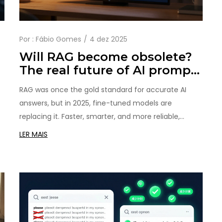
Por :
Fábio Gomes
4 dez 2025
Will RAG become obsolete?
The real future of AI prompts
e
in 2025
RAG was once the gold standard for accurate AI
answers, but in 2025, fine-tuned models are
replacing it. Faster, smarter, and more reliable,
modern AI no longer needs to search documents to
LER MAIS
give correct answers.