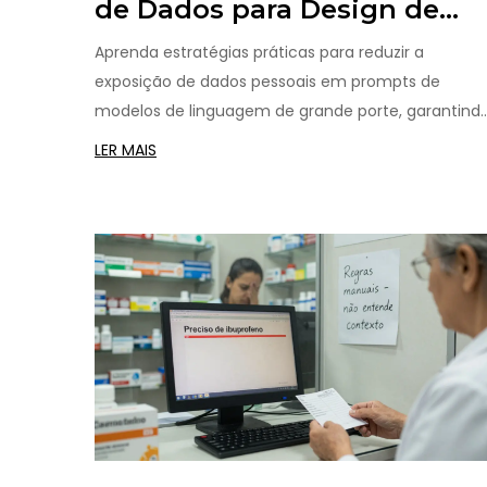
de Dados para Design de
Prompts em Modelos de
Aprenda estratégias práticas para reduzir a
Linguagem de Grande Porte
exposição de dados pessoais em prompts de
modelos de linguagem de grande porte, garantind
privacidade e conformidade legal sem perder
LER MAIS
qualidade nas respostas.