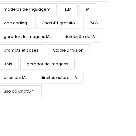
modelos de linguagem
LLM
IA
vibe coding
ChatGPT gratuito
RAG
gerador de imagens IA
detecção de IA
prompts eficazes
Stable Diffusion
LLMs
gerador de imagens
ética em IA
direitos autorais IA
uso do ChatGPT