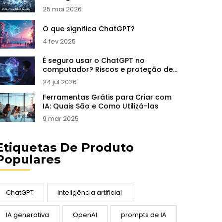
Generalização de LLMs
25 mai 2026
O que significa ChatGPT?
4 fev 2025
É seguro usar o ChatGPT no
computador? Riscos e proteção de
dados
24 jul 2026
Ferramentas Grátis para Criar com
IA: Quais São e Como Utilizá-las
9 mar 2025
Etiquetas De Produto
Populares
ChatGPT
inteligência artificial
IA generativa
OpenAI
prompts de IA