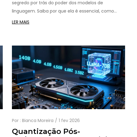
segredo por trás do poder dos modelos de
Linguagem
a
linguagem. Saiba por que ela é essencial, como
funciona e por que nenhuma alternativa ainda
LER MAIS
superou seu equilíbrio entre desempenho e
eficiência.
Por :
Bianca Moreira
1 fev 2026
Quantização Pós-