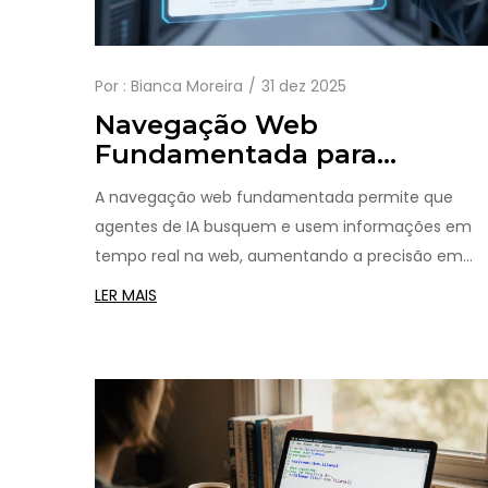
Por :
Bianca Moreira
31 dez 2025
Navegação Web
Fundamentada para
Agentes de IA: Como Busca 
A navegação web fundamentada permite que
Fontes Melhoram a Precisão
agentes de IA busquem e usem informações em
tempo real na web, aumentando a precisão em
tarefas como busca de preços e verificação de
LER MAIS
notícias. Saiba como funciona, seus desafios e o
futuro dessa tecnologia.