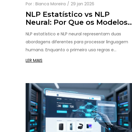
Por :
Bianca Moreira
29 jan 2026
NLP Estatístico vs NLP
Neural: Por Que os Modelos
de Linguagem Grandes
NLP estatístico e NLP neural representam duas
Reescreveram as Regras
abordagens diferentes para processar linguagem
humana. Enquanto o primeiro usa regras e
estatísticas, o segundo, impulsionado por LLMs,
LER MAIS
entende contexto e gera texto com alta precisão.
Mas nenhum é perfeito - e o futuro está na
combinação dos dois.