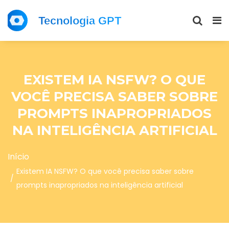
EXISTEM IA NSFW? O QUE
VOCÊ PRECISA SABER SOBRE
PROMPTS INAPROPRIADOS
NA INTELIGÊNCIA ARTIFICIAL
Início
Existem IA NSFW? O que você precisa saber sobre
prompts inapropriados na inteligência artificial