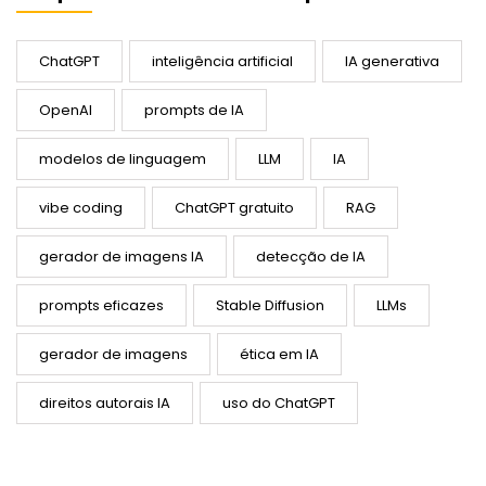
ChatGPT
inteligência artificial
IA generativa
OpenAI
prompts de IA
modelos de linguagem
LLM
IA
vibe coding
ChatGPT gratuito
RAG
gerador de imagens IA
detecção de IA
prompts eficazes
Stable Diffusion
LLMs
gerador de imagens
ética em IA
direitos autorais IA
uso do ChatGPT