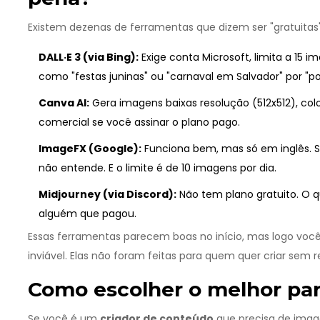
Existem dezenas de ferramentas que dizem ser "gratuitas"
DALL·E 3 (via Bing):
Exige conta Microsoft, limita a 15 im
como "festas juninas" ou "carnaval em Salvador" por "po
Canva AI:
Gera imagens baixas resolução (512x512), col
comercial se você assinar o plano pago.
ImageFX (Google):
Funciona bem, mas só em inglês. S
não entende. E o limite é de 10 imagens por dia.
Midjourney (via Discord):
Não tem plano gratuito. O 
alguém que pagou.
Essas ferramentas parecem boas no início, mas logo voc
inviável. Elas não foram feitas para quem quer criar sem r
Como escolher o melhor pa
Se você é um
criador de conteúdo
que precisa de image