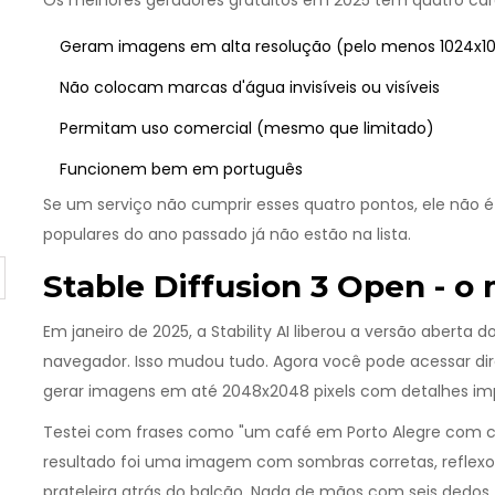
Os melhores geradores gratuitos em 2025 têm quatro cara
Geram imagens em alta resolução (pelo menos 1024x102
Não colocam marcas d'água invisíveis ou visíveis
Permitam uso comercial (mesmo que limitado)
Funcionem bem em português
Se um serviço não cumprir esses quatro pontos, ele não é r
populares do ano passado já não estão na lista.
Stable Diffusion 3 Open - o
Em janeiro de 2025, a Stability AI liberou a versão aberta d
navegador. Isso mudou tudo. Agora você pode acessar dir
gerar imagens em até 2048x2048 pixels com detalhes im
Testei com frases como "um café em Porto Alegre com chuva
resultado foi uma imagem com sombras corretas, reflexos
prateleira atrás do balcão. Nada de mãos com seis dedos,