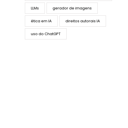
LLMs
gerador de imagens
ética em IA
direitos autorais IA
uso do ChatGPT