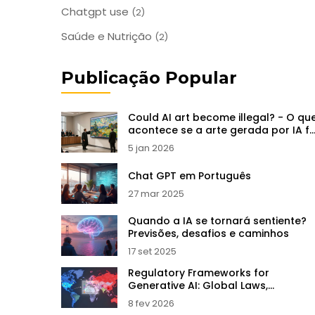
Chatgpt use
(2)
Saúde e Nutrição
(2)
Publicação Popular
Could AI art become illegal? - O qu
acontece se a arte gerada por IA f
proibida?
5 jan 2026
Chat GPT em Português
27 mar 2025
Quando a IA se tornará sentiente?
Previsões, desafios e caminhos
17 set 2025
Regulatory Frameworks for
Generative AI: Global Laws,
Standards, and Compliance
8 fev 2026