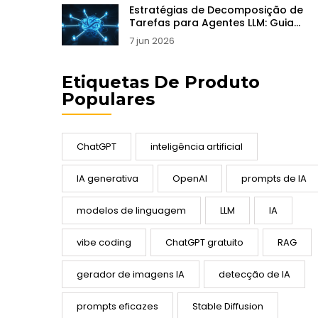
Estratégias de Decomposição de
Tarefas para Agentes LLM: Guia
Prático
7 jun 2026
Etiquetas De Produto
Populares
ChatGPT
inteligência artificial
IA generativa
OpenAI
prompts de IA
modelos de linguagem
LLM
IA
vibe coding
ChatGPT gratuito
RAG
gerador de imagens IA
detecção de IA
prompts eficazes
Stable Diffusion