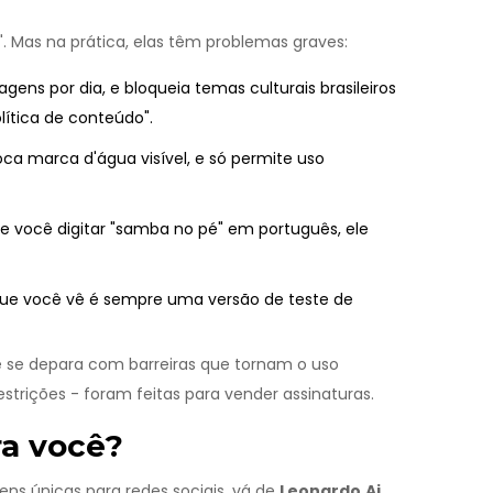
. Mas na prática, elas têm problemas graves:
agens por dia, e bloqueia temas culturais brasileiros
lítica de conteúdo".
oca marca d'água visível, e só permite uso
e você digitar "samba no pé" em português, ele
que você vê é sempre uma versão de teste de
ê se depara com barreiras que tornam o uso
estrições - foram feitas para vender assinaturas.
ra você?
ns únicas para redes sociais, vá de
Leonardo.Ai
.