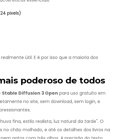
cterísticas essenciais:
4 pixels)
ealmente útil. E é por isso que a maioria dos
 mais poderoso de todos
o
Stable Diffusion 3 Open
para uso gratuito em
etamente no site, sem download, sem login, e
pressionantes.
 fina, estilo realista, luz natural da tarde". O
 no chão molhado, e até os detalhes dos livros na
 nem gatos com três olhos. A precisão do texto