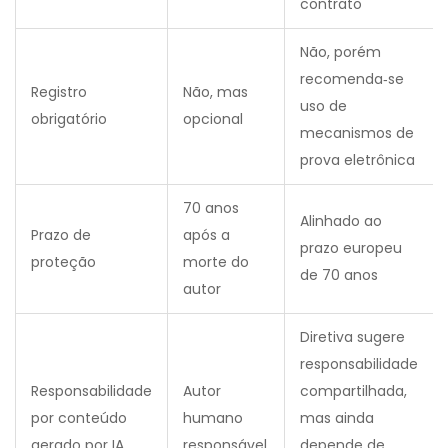
contrato
Não, porém
recomenda‑se
Registro
Não, mas
uso de
obrigatório
opcional
mecanismos de
prova eletrônica
70 anos
Alinhado ao
Prazo de
após a
prazo europeu
proteção
morte do
de 70 anos
autor
Diretiva sugere
responsabilidade
Responsabilidade
Autor
compartilhada,
por conteúdo
humano
mas ainda
gerado por IA
responsável
depende de