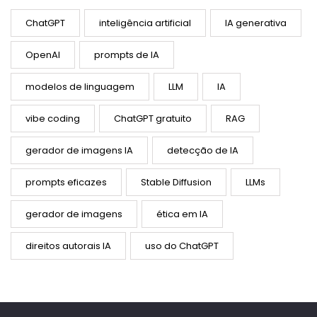
ChatGPT
inteligência artificial
IA generativa
OpenAI
prompts de IA
modelos de linguagem
LLM
IA
vibe coding
ChatGPT gratuito
RAG
gerador de imagens IA
detecção de IA
prompts eficazes
Stable Diffusion
LLMs
gerador de imagens
ética em IA
direitos autorais IA
uso do ChatGPT