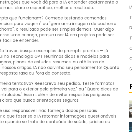
instruções que você dá para a IA entender exatamente o
I
 mais claro e específico, melhor o resultado.
T
rompts que funcionam? Comece testando comandos
senciais para viagem" ou "gere uma imagem de cachorro
D
horro", o resultado pode ser simples demais. Quer algo
 fosse uma criança, porque usar IA em projetos pode ser
T
e fácil de entender.
C
o travar, busque exemplos de prompts prontos — já
 aqui no Tecnologia GPT reunimos dicas e modelos para
magens, planos de estudos, resumos, ou até listas de
nossos artigos. IA não adivinha seu pensamento! Quanto
S
resposta rasa ou fora do contexto.
rimeira tentativa? Reescreva seu pedido. Teste formatos
ai para o exterior pela primeira vez." ou "Quero dicas de
ntrolados." Assim, além de evitar respostas perigosas
claro que busca orientações seguras.
 uso responsável: não forneça dados pessoais
 que fazer se a IA retornar informações questionáveis
te quando se trata de conteúdo de saúde, jurídico ou