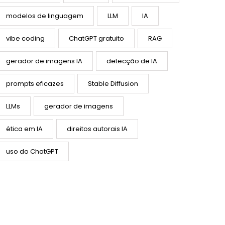
modelos de linguagem
LLM
IA
vibe coding
ChatGPT gratuito
RAG
gerador de imagens IA
detecção de IA
prompts eficazes
Stable Diffusion
LLMs
gerador de imagens
ética em IA
direitos autorais IA
uso do ChatGPT