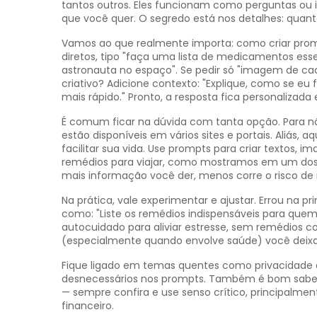
tantos outros. Eles funcionam como perguntas ou 
que você quer. O segredo está nos detalhes: quanto
Vamos ao que realmente importa: como criar p
diretos, tipo "faça uma lista de medicamentos es
astronauta no espaço". Se pedir só "imagem de cac
criativo? Adicione contexto: "Explique, como se eu
mais rápido." Pronto, a resposta fica personalizada 
É comum ficar na dúvida com tanta opção. Para nã
estão disponíveis em vários sites e portais. Aliás,
facilitar sua vida. Use prompts para criar textos, i
remédios para viajar, como mostramos em um dos 
mais informação você der, menos corre o risco de 
Na prática, vale experimentar e ajustar. Errou na p
como: "Liste os remédios indispensáveis para quem v
autocuidado para aliviar estresse, sem remédios co
(especialmente quando envolve saúde) você deixa 
Fique ligado em temas quentes como privacidade e
desnecessários nos prompts. Também é bom saber o
— sempre confira e use senso crítico, principalmen
financeiro.