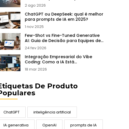
de Linguagem
2 ago 2026
ChatGPT ou DeepSeek: qual é melhor
para prompts de IA em 2025?
1 nov 2025
Few-Shot vs Fine-Tuned Generative
AI: Guia de Decisão para Equipes de
Produto
24 fev 2026
Integração Empresarial do Vibe
Coding: Como a IA Está
Transformando as Ferramentas de
18 mar 2026
Desenvolvimento
Etiquetas De Produto
Populares
ChatGPT
inteligência artificial
IA generativa
OpenAI
prompts de IA