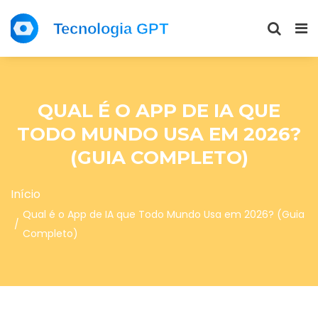
QUAL É O APP DE IA QUE
TODO MUNDO USA EM 2026?
(GUIA COMPLETO)
Início
Qual é o App de IA que Todo Mundo Usa em 2026? (Guia
Completo)