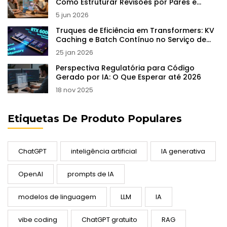
Como Estruturar Revisões por Pares e
Office Hours
5 jun 2026
Truques de Eficiência em Transformers: KV
Caching e Batch Contínuo no Serviço de
LLMs
25 jan 2026
Perspectiva Regulatória para Código
Gerado por IA: O Que Esperar até 2026
18 nov 2025
Etiquetas De Produto Populares
ChatGPT
inteligência artificial
IA generativa
OpenAI
prompts de IA
modelos de linguagem
LLM
IA
vibe coding
ChatGPT gratuito
RAG