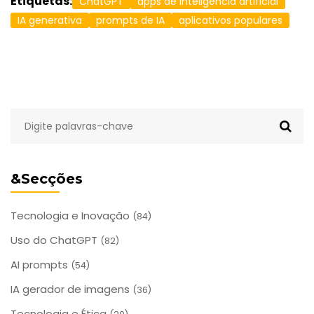
Etiquetas:
ChatGPT
apps de inteligência artificial
IA generativa
prompts de IA
aplicativos populares
&Secções
Tecnologia e Inovação
(84)
Uso do ChatGPT
(82)
AI prompts
(54)
IA gerador de imagens
(36)
Tecnologia e Ética