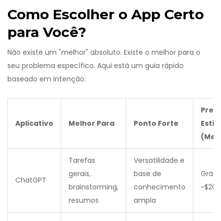
Como Escolher o App Certo
para Você?
Não existe um "melhor" absoluto. Existe o melhor para o
seu problema específico. Aqui está um guia rápido
baseado em intenção:
Preç
Aplicativo
Melhor Para
Ponto Forte
Esti
(Men
Tarefas
Versatilidade e
gerais,
base de
Grátis
ChatGPT
brainstorming,
conhecimento
~$20 
resumos
ampla