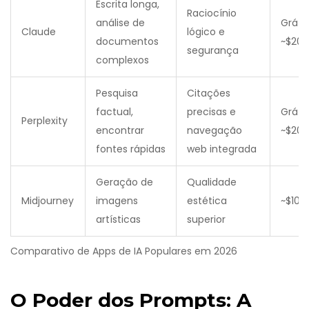
Escrita longa,
Raciocínio
análise de
Grátis
Claude
lógico e
documentos
~$20 
segurança
complexos
Pesquisa
Citações
factual,
precisas e
Grátis
Perplexity
encontrar
navegação
~$20 
fontes rápidas
web integrada
Geração de
Qualidade
Midjourney
imagens
estética
~$10 
artísticas
superior
Comparativo de Apps de IA Populares em 2026
O Poder dos Prompts: A