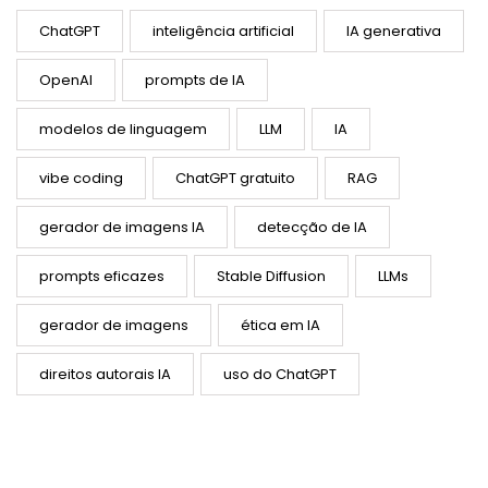
ChatGPT
inteligência artificial
IA generativa
OpenAI
prompts de IA
modelos de linguagem
LLM
IA
vibe coding
ChatGPT gratuito
RAG
gerador de imagens IA
detecção de IA
prompts eficazes
Stable Diffusion
LLMs
gerador de imagens
ética em IA
direitos autorais IA
uso do ChatGPT