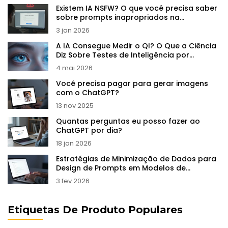
Existem IA NSFW? O que você precisa saber
sobre prompts inapropriados na
inteligência artificial
3 jan 2026
A IA Consegue Medir o QI? O Que a Ciência
Diz Sobre Testes de Inteligência por
Algoritmos
4 mai 2026
Você precisa pagar para gerar imagens
com o ChatGPT?
13 nov 2025
Quantas perguntas eu posso fazer ao
ChatGPT por dia?
18 jan 2026
Estratégias de Minimização de Dados para
Design de Prompts em Modelos de
Linguagem de Grande Porte
3 fev 2026
Etiquetas De Produto Populares