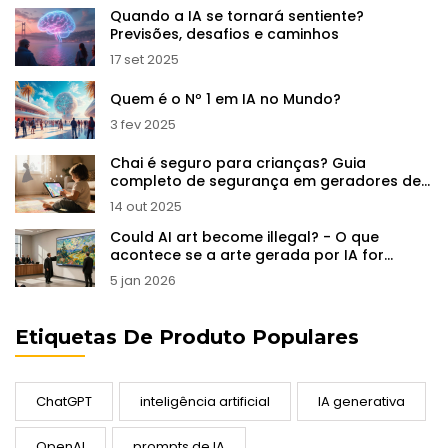
Quando a IA se tornará sentiente?
Previsões, desafios e caminhos
17 set 2025
Quem é o Nº 1 em IA no Mundo?
3 fev 2025
Chai é seguro para crianças? Guia
completo de segurança em geradores de
imagens IA
14 out 2025
Could AI art become illegal? - O que
acontece se a arte gerada por IA for
proibida?
5 jan 2026
Etiquetas De Produto Populares
ChatGPT
inteligência artificial
IA generativa
OpenAI
prompts de IA