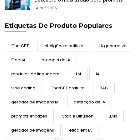
Descubra o mais usado para prompts
14 out 2025
Etiquetas De Produto Populares
ChatGPT
inteligência artificial
IA generativa
OpenAI
prompts de IA
modelos de linguagem
LLM
IA
vibe coding
ChatGPT gratuito
RAG
gerador de imagens IA
detecção de IA
prompts eficazes
Stable Diffusion
LLMs
gerador de imagens
ética em IA