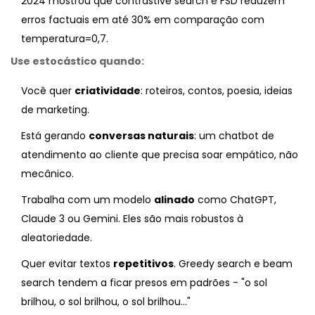
2024 mostrou que contrastive search e FSD reduzem
erros factuais em até 30% em comparação com
temperatura=0,7.
Use estocástico quando:
Você quer
criatividade
: roteiros, contos, poesia, ideias
de marketing.
Está gerando
conversas naturais
: um chatbot de
atendimento ao cliente que precisa soar empático, não
mecânico.
Trabalha com um modelo
alinado
como ChatGPT,
Claude 3 ou Gemini. Eles são mais robustos à
aleatoriedade.
Quer evitar textos
repetitivos
. Greedy search e beam
search tendem a ficar presos em padrões - "o sol
brilhou, o sol brilhou, o sol brilhou..."