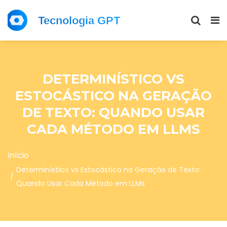
DETERMINÍSTICO VS
ESTOCÁSTICO NA GERAÇÃO
DE TEXTO: QUANDO USAR
CADA MÉTODO EM LLMS
Início
Determinístico vs Estocástico na Geração de Texto:
Quando Usar Cada Método em LLMs