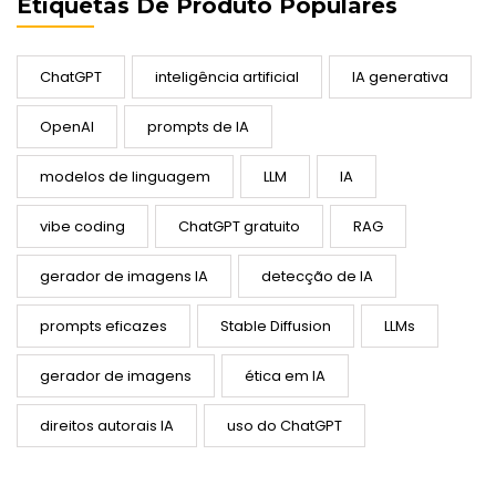
Etiquetas De Produto Populares
ChatGPT
inteligência artificial
IA generativa
OpenAI
prompts de IA
modelos de linguagem
LLM
IA
vibe coding
ChatGPT gratuito
RAG
gerador de imagens IA
detecção de IA
prompts eficazes
Stable Diffusion
LLMs
gerador de imagens
ética em IA
direitos autorais IA
uso do ChatGPT