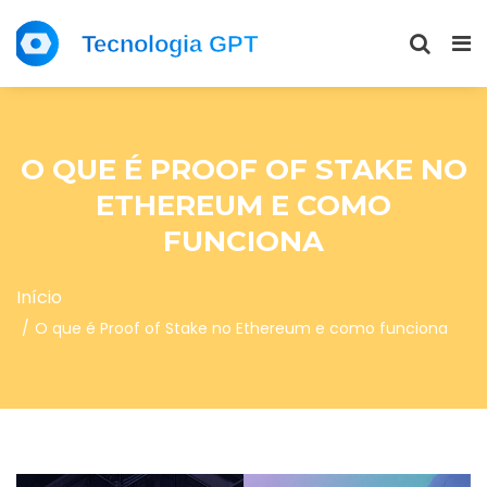
O QUE É PROOF OF STAKE NO
ETHEREUM E COMO
FUNCIONA
Início
O que é Proof of Stake no Ethereum e como funciona