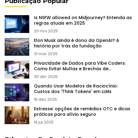
Publicação Popular
Is NSFW allowed on Midjourney? Entenda as
regras atuais em 2025
20 nov 2025
Elon Musk ainda é dono da OpenAI? A
história por trás da fundação
31 mar 2026
Privacidade de Dados para Vibe Coders:
Como Evitar Multas e Brechas de
Segurança
30 abr 2026
Quando Usar Modelos de Raciocínio:
Custos dos 'Think Tokens' em LLMs
18 dez 2025
Estresse: opções de remédios OTC e dicas
práticas para alívio seguro
16 jul 2025