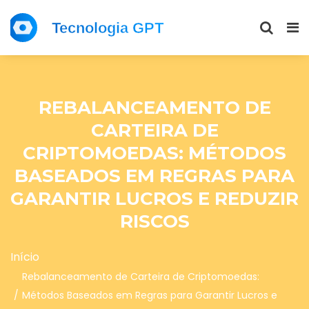
REBALANCEAMENTO DE
CARTEIRA DE
CRIPTOMOEDAS: MÉTODOS
BASEADOS EM REGRAS PARA
GARANTIR LUCROS E REDUZIR
RISCOS
Início
Rebalanceamento de Carteira de Criptomoedas:
Métodos Baseados em Regras para Garantir Lucros e