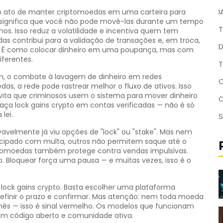
I
o ato de manter criptomoedas em uma carteira para
o) significa que você não pode movê-las durante um tempo
T
. Isso reduz a volatilidade e incentiva quem tem
as contribui para a validação de transações e, em troca,
D
 É como colocar dinheiro em uma poupança, mas com
iferentes.
T
n
,
o combate à lavagem de dinheiro em redes
C
as, a rede pode rastrear melhor o fluxo de ativos. Isso
ita que criminosos usem o sistema para mover dinheiro
faça lock gains crypto em contas verificadas — não é só
lei.
S
vavelmente já viu opções de "lock" ou "stake". Mas nem
ecipado com multa, outros não permitem saque até o
criptomoedas também protege contra vendas impulsivas.
. Bloquear força uma pausa — e muitas vezes, isso é o
r lock gains crypto. Basta escolher uma plataforma
definir o prazo e confirmar. Mas atenção: nem toda moeda
ês — isso é sinal vermelho. Os modelos que funcionam
om código aberto e comunidade ativa.