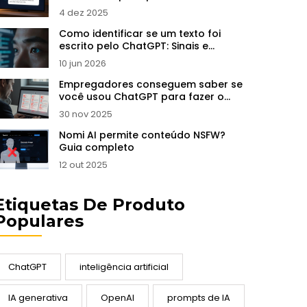
4 dez 2025
Como identificar se um texto foi
escrito pelo ChatGPT: Sinais e
ferramentas
10 jun 2026
Empregadores conseguem saber se
você usou ChatGPT para fazer o
currículo?
30 nov 2025
Nomi AI permite conteúdo NSFW?
Guia completo
12 out 2025
Etiquetas De Produto
Populares
ChatGPT
inteligência artificial
IA generativa
OpenAI
prompts de IA