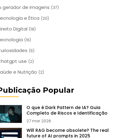
A gerador de imagens
(37)
ecnologia e Ética
(20)
ireito Digital
(18)
ecnologia
(16)
uriosidades
(6)
Chatgpt use
(2)
aúde e Nutrição
(2)
Publicação Popular
O que é Dark Pattern de IA? Guia
Completo de Riscos e Identificação
27 mar 2026
Will RAG become obsolete? The real
future of AI prompts in 2025