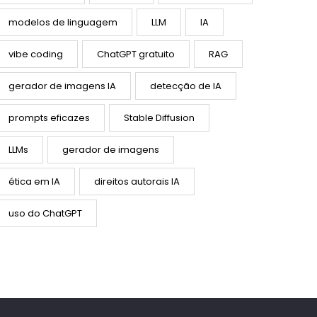
modelos de linguagem
LLM
IA
vibe coding
ChatGPT gratuito
RAG
gerador de imagens IA
detecção de IA
prompts eficazes
Stable Diffusion
LLMs
gerador de imagens
ética em IA
direitos autorais IA
uso do ChatGPT