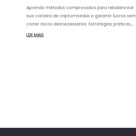
Métodos Baseados em
Aprenda métodos comprovados para rebalancear
Regras para Garantir Lucros
sua carteira de criptomoedas e garantir lucros se
e Reduzir Riscos
correr riscos desnecessários. Estratégias práticas,
ferramentas reais e erros a evitar.
LER MAIS