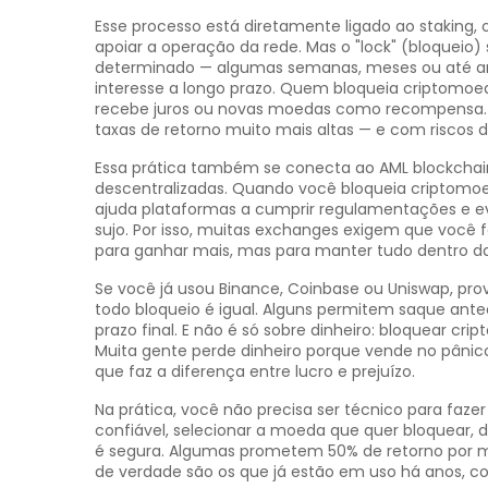
Esse processo está diretamente ligado ao
staking
,
apoiar a operação da rede
. Mas o "lock" (bloquei
determinado — algumas semanas, meses ou até anos
interesse a longo prazo. Quem bloqueia criptomoed
recebe juros ou novas moedas como recompensa.
taxas de retorno muito mais altas — e com riscos d
Essa prática também se conecta ao
AML blockchai
descentralizadas
. Quando você bloqueia criptomoed
ajuda plataformas a cumprir regulamentações e ev
sujo. Por isso, muitas exchanges exigem que você 
para ganhar mais, mas para manter tudo dentro da 
Se você já usou Binance, Coinbase ou Uniswap, pro
todo bloqueio é igual. Alguns permitem saque ant
prazo final. E não é só sobre dinheiro: bloquear 
Muita gente perde dinheiro porque vende no pânico
que faz a diferença entre lucro e prejuízo.
Na prática, você não precisa ser técnico para faze
confiável, selecionar a moeda que quer bloquear, 
é segura. Algumas prometem 50% de retorno por m
de verdade são os que já estão em uso há anos, c