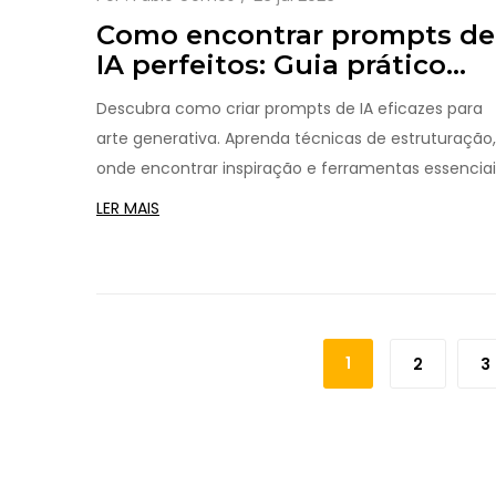
Como encontrar prompts de
IA perfeitos: Guia prático
para criar arte generativa
Descubra como criar prompts de IA eficazes para
arte generativa. Aprenda técnicas de estruturação,
onde encontrar inspiração e ferramentas essenciai
para dominar o Midjourney, Stable Diffusion e DALL-
LER MAIS
E.
1
2
3