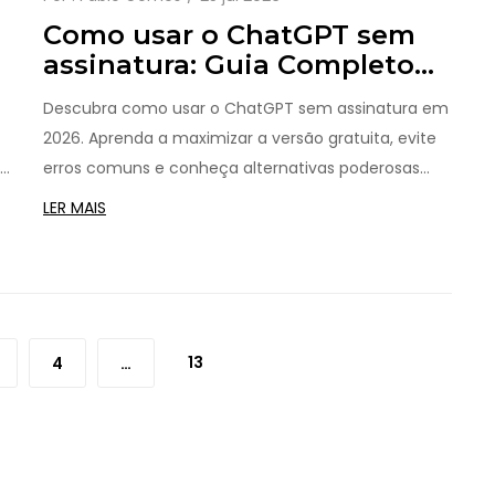
Como usar o ChatGPT sem
assinatura: Guia Completo
para Acesso Gratuito em
Descubra como usar o ChatGPT sem assinatura em
2026
2026. Aprenda a maximizar a versão gratuita, evite
s
erros comuns e conheça alternativas poderosas
para não pagar nada.
LER MAIS
13
4
…