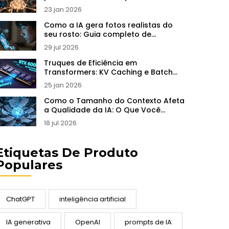
23 jan 2026
Como a IA gera fotos realistas do
seu rosto: Guia completo de
Deepfakes e Clonagem Facial
29 jul 2026
Truques de Eficiência em
Transformers: KV Caching e Batch
Contínuo no Serviço de LLMs
25 jan 2026
Como o Tamanho do Contexto Afeta
a Qualidade da IA: O Que Você
Precisa Saber em 2026
18 jul 2026
Etiquetas De Produto
Populares
ChatGPT
inteligência artificial
IA generativa
OpenAI
prompts de IA