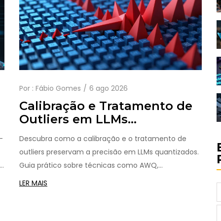
Por :
Fábio Gomes
6 ago 2026
Calibração e Tratamento de
Outliers em LLMs
Quantizados: Guia Completo
-
Descubra como a calibração e o tratamento de
outliers preservam a precisão em LLMs quantizados.
s
Guia prático sobre técnicas como AWQ,
SmoothQuant e GPTQ para compressão eficiente
LER MAIS
de IA.