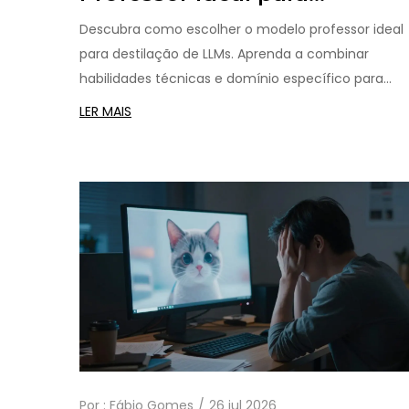
Destilação de LLMs: Guia
Descubra como escolher o modelo professor ideal
Prático
para destilação de LLMs. Aprenda a combinar
habilidades técnicas e domínio específico para
maximizar a eficiência e precisão do seu modelo
LER MAIS
comprimido.
Por :
Fábio Gomes
26 jul 2026