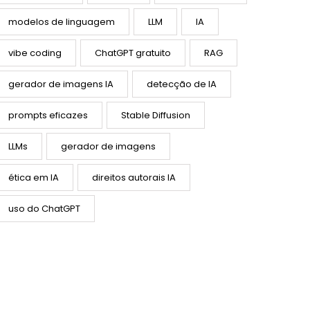
modelos de linguagem
LLM
IA
vibe coding
ChatGPT gratuito
RAG
gerador de imagens IA
detecção de IA
prompts eficazes
Stable Diffusion
LLMs
gerador de imagens
ética em IA
direitos autorais IA
uso do ChatGPT