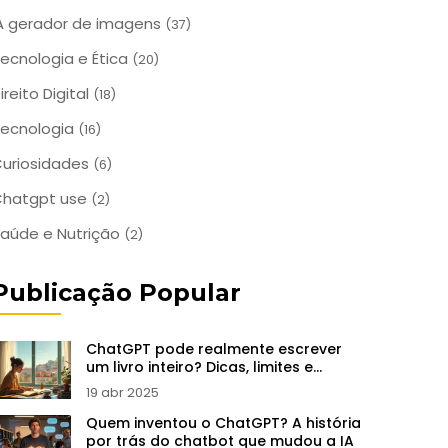
A gerador de imagens
(37)
ecnologia e Ética
(20)
ireito Digital
(18)
ecnologia
(16)
uriosidades
(6)
Chatgpt use
(2)
aúde e Nutrição
(2)
Publicação Popular
ChatGPT pode realmente escrever
um livro inteiro? Dicas, limites e
segredos do processo
19 abr 2025
Quem inventou o ChatGPT? A história
por trás do chatbot que mudou a IA