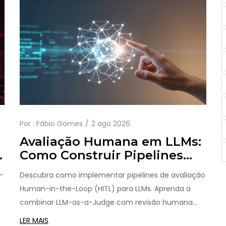
Por :
Fábio Gomes
2 ago 2026
Avaliação Humana em LLMs:
Como Construir Pipelines
HITL para Modelos de
-
Descubra como implementar pipelines de avaliação
Linguagem
Human-in-the-Loop (HITL) para LLMs. Aprenda a
combinar LLM-as-a-Judge com revisão humana
para garantir qualidade, reduzir viés e escalar testes
LER MAIS