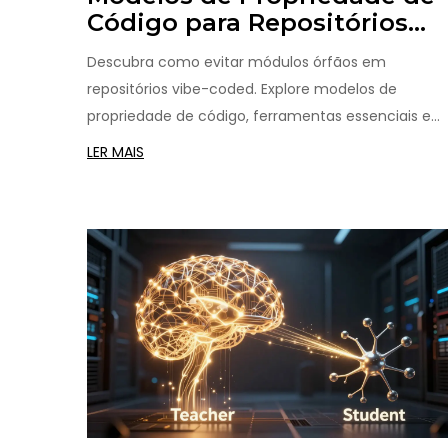
Código para Repositórios
Vibe-Coded: Evitando
Descubra como evitar módulos órfãos em
Módulos Órfãos
repositórios vibe-coded. Explore modelos de
propriedade de código, ferramentas essenciais e
estratégias de governança para garantir
LER MAIS
responsabilidade e segurança no desenvolvimento
assistido por IA.