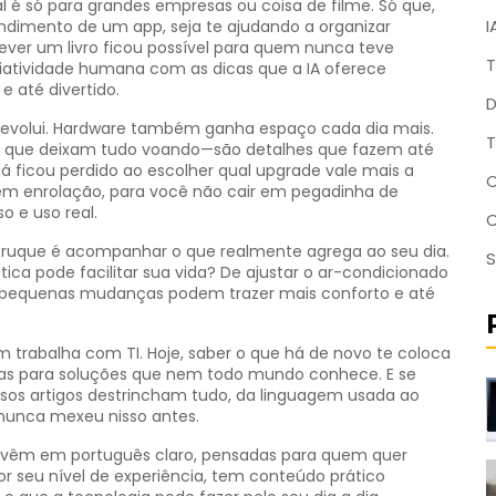
ial é só para grandes empresas ou coisa de filme. Só que,
I
tendimento de um app, seja te ajudando a organizar
ver um livro ficou possível para quem nunca teve
T
iatividade humana com as dicas que a IA oferece
 até divertido.
D
e evolui. Hardware também ganha espaço cada dia mais.
T
SDs que deixam tudo voando—são detalhes que fazem até
 ficou perdido ao escolher qual upgrade vale mais a
C
 sem enrolação, para você não cair em pegadinha de
o e uso real.
 truque é acompanhar o que realmente agrega ao seu dia.
S
a pode facilitar sua vida? De ajustar o ar-condicionado
, pequenas mudanças podem trazer mais conforto e até
 trabalha com TI. Hoje, saber o que há de novo te coloca
tas para soluções que nem todo mundo conhece. E se
ossos artigos destrincham tudo, da linguagem usada ao
nunca mexeu nisso antes.
s vêm em português claro, pensadas para quem quer
for seu nível de experiência, tem conteúdo prático