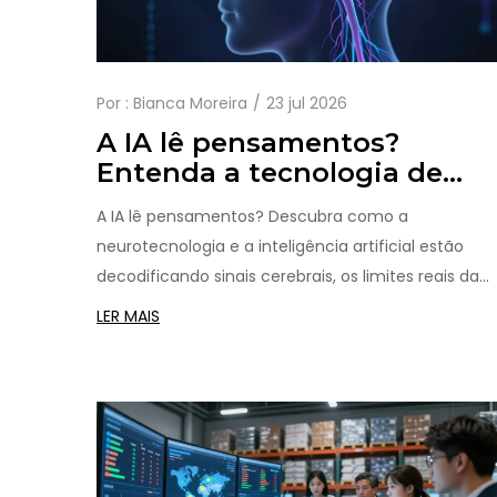
Por :
Bianca Moreira
23 jul 2026
A IA lê pensamentos?
Entenda a tecnologia de
leitura mental e os limites
A IA lê pensamentos? Descubra como a
reais
neurotecnologia e a inteligência artificial estão
decodificando sinais cerebrais, os limites reais da
tecnologia atual e os desafios éticos da privacidad
LER MAIS
neural.