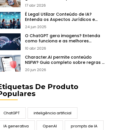
17 abr 2026
É Legal Utilizar Conteúdo de IA?
Entenda os Aspectos Jurídicos e
Práticos
24 jun 2025
O ChatGPT gera imagens? Entenda
como funciona e as melhores
alternativas
10 abr 2026
Character.AI permite conteúdo
NSFW? Guia completo sobre regras e
alternativas
20 jun 2026
Etiquetas De Produto
Populares
ChatGPT
inteligência artificial
IA generativa
OpenAI
prompts de IA