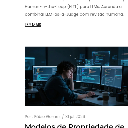
Linguagem
Human-in-the-Loop (HITL) para LLMs. Aprenda a
combinar LLM-as-a-Judge com revisão humana
para garantir qualidade, reduzir viés e escalar teste
LER MAIS
de IA com precisão.
Por :
Fábio Gomes
31 jul 2026
Modelos de Propriedade de