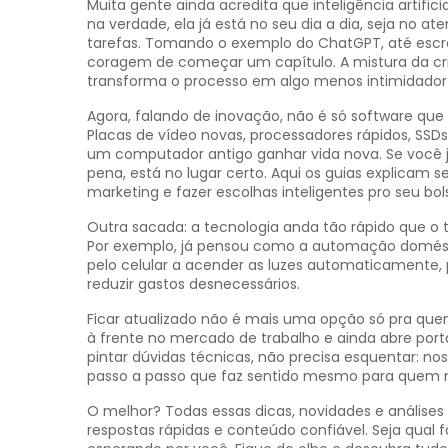
Muita gente ainda acredita que inteligência artific
na verdade, ela já está no seu dia a dia, seja no a
tarefas. Tomando o exemplo do ChatGPT, até escre
coragem de começar um capítulo. A mistura da cr
transforma o processo em algo menos intimidador e
Agora, falando de inovação, não é só software qu
Placas de vídeo novas, processadores rápidos, S
um computador antigo ganhar vida nova. Se você já
pena, está no lugar certo. Aqui os guias explicam
marketing e fazer escolhas inteligentes pro seu bols
Outra sacada: a tecnologia anda tão rápido que o
Por exemplo, já pensou como a automação doméstic
pelo celular a acender as luzes automaticamente
reduzir gastos desnecessários.
Ficar atualizado não é mais uma opção só pra quem
à frente no mercado de trabalho e ainda abre por
pintar dúvidas técnicas, não precisa esquentar: n
passo a passo que faz sentido mesmo para quem 
O melhor? Todas essas dicas, novidades e análise
respostas rápidas e conteúdo confiável. Seja qual 