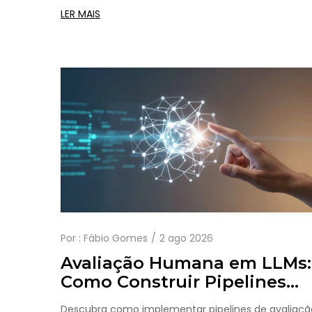
SmoothQuant e GPTQ para compressão eficiente
LER MAIS
de IA.
Por :
Fábio Gomes
2 ago 2026
Avaliação Humana em LLMs:
Como Construir Pipelines
HITL para Modelos de
Descubra como implementar pipelines de avaliaçã