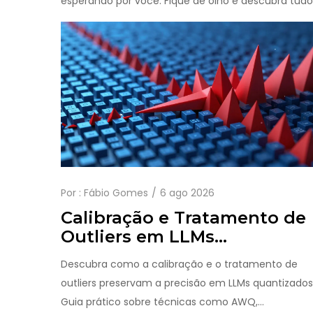
esperando por você. Fique de olho e descubra tudo 
Por :
Fábio Gomes
6 ago 2026
Calibração e Tratamento de
Outliers em LLMs
Quantizados: Guia Complet
Descubra como a calibração e o tratamento de
outliers preservam a precisão em LLMs quantizados
Guia prático sobre técnicas como AWQ,