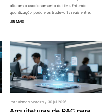
alteram o escalonamento de LLMs. Entenda
quantização, poda e os trade-offs reais entre
s
velocidade e precisão em modelos de IA.
LER MAIS
Por :
Bianca Moreira
30 jul 2026
Arquiteturas de RAG para