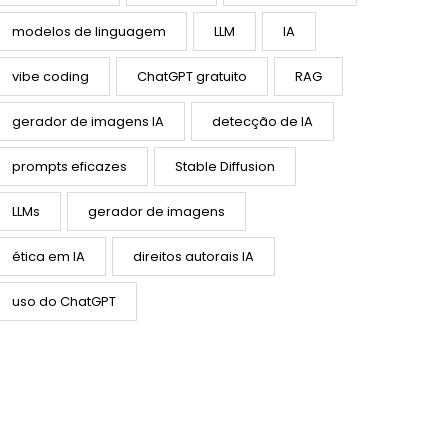
modelos de linguagem
LLM
IA
vibe coding
ChatGPT gratuito
RAG
gerador de imagens IA
detecção de IA
prompts eficazes
Stable Diffusion
LLMs
gerador de imagens
ética em IA
direitos autorais IA
uso do ChatGPT