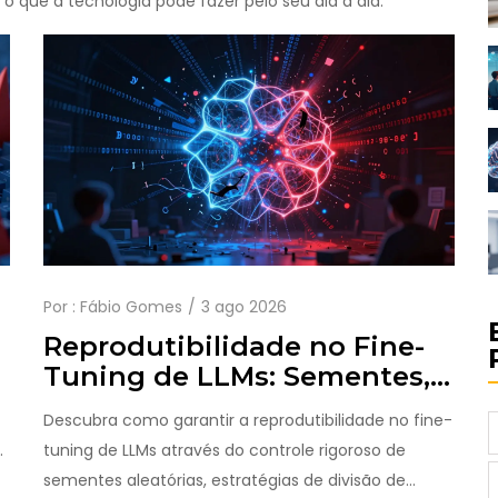
o que a tecnologia pode fazer pelo seu dia a dia.
Por :
Fábio Gomes
3 ago 2026
Reprodutibilidade no Fine-
Tuning de LLMs: Sementes,
o
Divisão de Dados e Logs
Descubra como garantir a reprodutibilidade no fine-
.
tuning de LLMs através do controle rigoroso de
sementes aleatórias, estratégias de divisão de