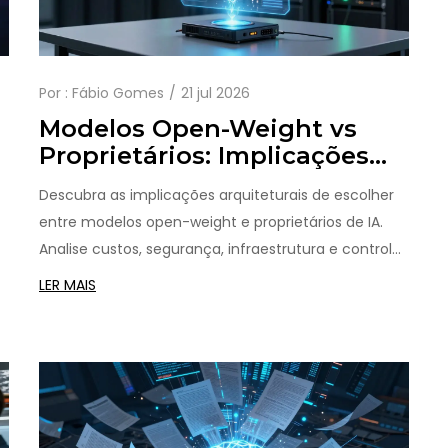
Por :
Fábio Gomes
21 jul 2026
Modelos Open-Weight vs
Proprietários: Implicações
Arquiteturais para IA
Descubra as implicações arquiteturais de escolher
Generativa
entre modelos open-weight e proprietários de IA.
Analise custos, segurança, infraestrutura e controle
e
de dados para tomar a melhor decisão técnica.
LER MAIS