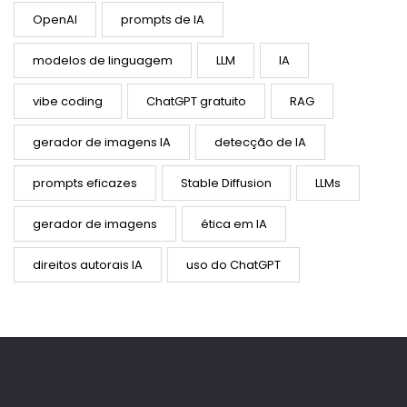
OpenAI
prompts de IA
modelos de linguagem
LLM
IA
vibe coding
ChatGPT gratuito
RAG
gerador de imagens IA
detecção de IA
prompts eficazes
Stable Diffusion
LLMs
gerador de imagens
ética em IA
direitos autorais IA
uso do ChatGPT