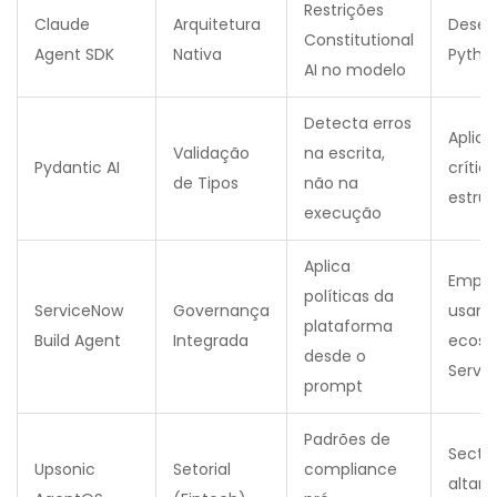
Restrições
Claude
Arquitetura
Desen
Constitutional
Agent SDK
Nativa
Pytho
AI no modelo
Detecta erros
Aplic
Validação
na escrita,
Pydantic AI
crític
de Tipos
não na
estru
execução
Aplica
Empre
políticas da
ServiceNow
Governança
usand
plataforma
Build Agent
Integrada
ecoss
desde o
Servi
prompt
Padrões de
Secto
Upsonic
Setorial
compliance
altam