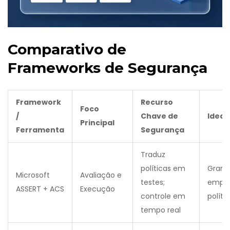
Comparativo de
Frameworks de Segurança
Framework
Recurso
Foco
/
Chave de
Ideal
Principal
Ferramenta
Segurança
Traduz
políticas em
Grand
Microsoft
Avaliação e
testes;
empr
ASSERT + ACS
Execução
controle em
políti
tempo real