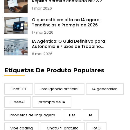
Replika permite conteúdo NSFW?
1 mar 2026
O que está em alta na IA agora:
Tendências e Prompts de 2026
17 mai 2026
IA Agêntica: O Guia Definitivo para
Autonomia e Fluxos de Trabalho
Complexos em 2026
6 mai 2026
Etiquetas De Produto Populares
ChatGPT
inteligência artificial
IA generativa
OpenAI
prompts de IA
modelos de linguagem
LLM
IA
vibe coding
ChatGPT gratuito
RAG