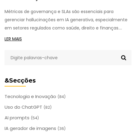
Limiares e SLAs
Métricas de governança e SLAs são essenciais para
gerenciar hallucinações em IA generativa, especialmente
em setores regulados como saúde, direito e finanças.
Saiba como medir, limitar e responsabilizar os riscos de
LER MAIS
respostas falsas geradas por modelos de linguagem.
&Secções
Tecnologia e Inovação
(84)
Uso do ChatGPT
(82)
AI prompts
(54)
IA gerador de imagens
(36)