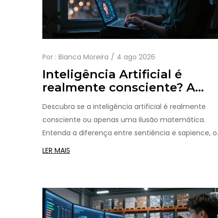
Por :
Bianca Moreira
4 ago 2026
Inteligência Artificial é
realmente consciente? A
verdade por trás da ilusão
Descubra se a inteligência artificial é realmente
consciente ou apenas uma ilusão matemática.
Entenda a diferença entre sentiência e sapience, o
riscos da antropomorfização e como usar a IA co
LER MAIS
critério em 2026.