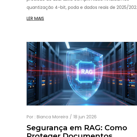
quantização 4-bit, poda e dados reais de 2025/202
para ajudar você a decidir se a compressão vale a
LER MAIS
pena para sua aplicação.
Por :
Bianca Moreira
18 jun 2026
Segurança em RAG: Como
Proteger Documentos