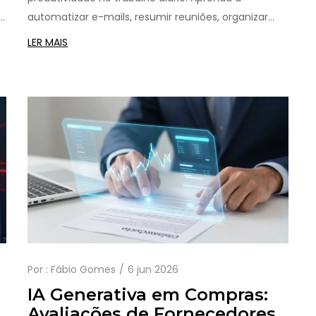
6
automatizar e-mails, resumir reuniões, organizar
agendas e analisar dados com prompts eficazes.
LER MAIS
Por :
Fábio Gomes
6 jun 2026
IA Generativa em Compras:
Avaliações de Fornecedores