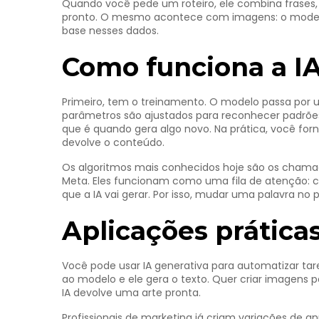
Quando você pede um roteiro, ele combina frases, t
pronto. O mesmo acontece com imagens: o modelo
base nesses dados.
Como funciona a IA
Primeiro, tem o treinamento. O modelo passa po
parâmetros são ajustados para reconhecer padrões
que é quando gera algo novo. Na prática, você fo
devolve o conteúdo.
Os algoritmos mais conhecidos hoje são os cham
Meta. Eles funcionam como uma fila de atenção: c
que a IA vai gerar. Por isso, mudar uma palavra no
Aplicações práticas
Você pode usar IA generativa para automatizar tar
ao modelo e ele gera o texto. Quer criar imagens pa
IA devolve uma arte pronta.
Profissionais de marketing já criam variações de