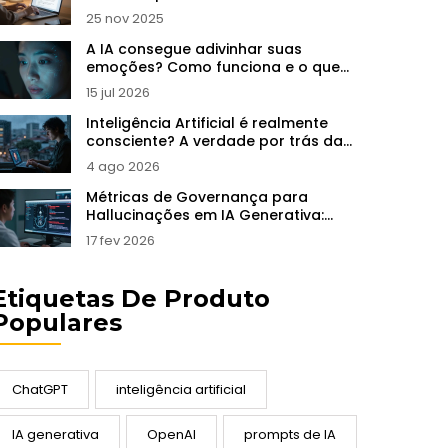
25 nov 2025
A IA consegue adivinhar suas
emoções? Como funciona e o que
isso significa
15 jul 2026
Inteligência Artificial é realmente
consciente? A verdade por trás da
ilusão
4 ago 2026
Métricas de Governança para
Hallucinações em IA Generativa:
Limiares e SLAs
17 fev 2026
Etiquetas De Produto
Populares
ChatGPT
inteligência artificial
IA generativa
OpenAI
prompts de IA