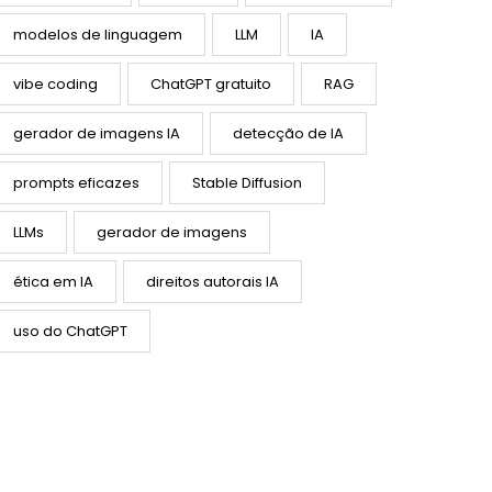
modelos de linguagem
LLM
IA
vibe coding
ChatGPT gratuito
RAG
gerador de imagens IA
detecção de IA
prompts eficazes
Stable Diffusion
LLMs
gerador de imagens
ética em IA
direitos autorais IA
uso do ChatGPT