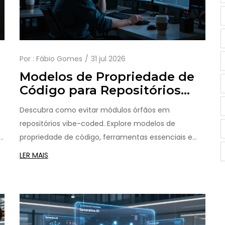
Por :
Fábio Gomes
31 jul 2026
Modelos de Propriedade de
Código para Repositórios
Vibe-Coded: Evitando
Descubra como evitar módulos órfãos em
Módulos Órfãos
repositórios vibe-coded. Explore modelos de
s
propriedade de código, ferramentas essenciais e
m
estratégias de governança para garantir
LER MAIS
responsabilidade e segurança no desenvolvimento
assistido por IA.