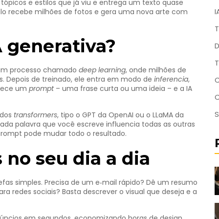
ópicos e estilos que já viu e entrega um texto quase
I
 recebe milhões de fotos e gera uma nova arte com
T
 generativa?
D
T
r um processo chamado
deep learning
, onde milhões de
. Depois de treinado, ele entra em modo de
inferencia
,
C
rnece um
prompt
– uma frase curta ou uma ideia – e a IA
S
ados
transformers
, tipo o GPT da OpenAI ou o LLaMA da
ada palavra que você escreve influencia todas as outras
 prompt pode mudar todo o resultado.
 no seu dia a dia
efas simples. Precisa de um e‑mail rápido? Dê um resumo
ra redes sociais? Basta descrever o visual que deseja e a
 anúncios em segundos, economizando horas de design.