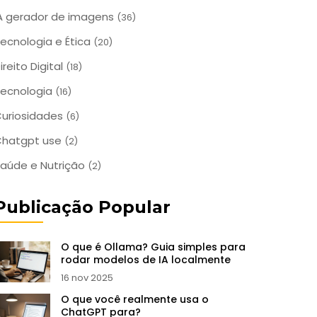
A gerador de imagens
(36)
ecnologia e Ética
(20)
ireito Digital
(18)
ecnologia
(16)
uriosidades
(6)
Chatgpt use
(2)
aúde e Nutrição
(2)
Publicação Popular
O que é Ollama? Guia simples para
rodar modelos de IA localmente
16 nov 2025
O que você realmente usa o
ChatGPT para?