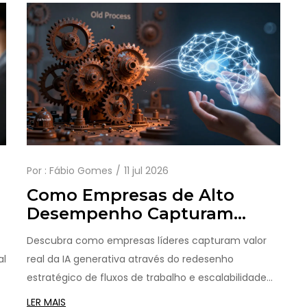
Por :
Fábio Gomes
11 jul 2026
Como Empresas de Alto
Desempenho Capturam
Valor da IA Generativa:
Descubra como empresas líderes capturam valor
Redesenho de Fluxos e
al
real da IA generativa através do redesenho
Escala
estratégico de fluxos de trabalho e escalabilidade
técnica, superando a taxa de fracasso de 95%.
LER MAIS