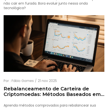
não cair em furada. Bora evoluir junto nessa onda
tecnológica?
Por :
Fábio Gomes
21 nov 2025
Rebalanceamento de Carteira de
Criptomoedas: Métodos Baseados em
Regras para Garantir Lucros e Reduzir
Riscos
Aprenda métodos comprovados para rebalancear sua