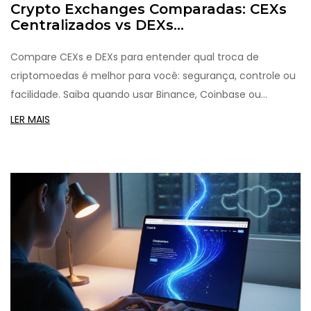
Crypto Exchanges Comparadas: CEXs
Centralizados vs DEXs
Descentralizados para Negociação de
Ativos
Compare CEXs e DEXs para entender qual troca de
criptomoedas é melhor para você: segurança, controle ou
facilidade. Saiba quando usar Binance, Coinbase ou
Uniswap.
LER MAIS