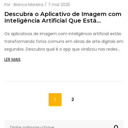
Por :
Bianca Moreira
7 mai 2025
Descubra o Aplicativo de Imagem com
Inteligência Artificial Que Está
Bombando Agora
Os aplicativos de imagem com inteligência artificial estão
transformando fotos comuns em obras de arte digitais em
segundos. Descubra qual é o app que viralizou nas redes
recentemente, como funciona e para que serve. Conheça
LER MAIS
dicas de uso, cuidados com privacidade e como tirar o
melhor proveito dessas ferramentas criativas. Veja
também comparativos e fatos curiosos sobre a febre
desses apps em 2025.
1
2