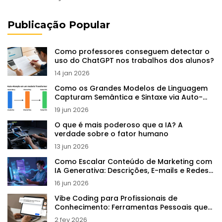
Publicação Popular
Como professores conseguem detectar o
uso do ChatGPT nos trabalhos dos alunos?
14 jan 2026
Como os Grandes Modelos de Linguagem
Capturam Semântica e Sintaxe via Auto-
supervisão
19 jun 2026
O que é mais poderoso que a IA? A
verdade sobre o fator humano
13 jun 2026
Como Escalar Conteúdo de Marketing com
IA Generativa: Descrições, E-mails e Redes
Sociais
16 jun 2026
Vibe Coding para Profissionais de
Conhecimento: Ferramentas Pessoais que
Economizam Horas por Semana
2 fev 2026