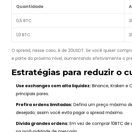
Quantidade
A
0,5 BTC
2
1,0 BTC
2
O spread, nesse caso, é de 20USDT. Se você quiser comp
e parte do próximo nível, aumentando efetivamente o p
Estratégias para reduzir o 
Use exchanges com alta liquidez:
Binance, Kraken e 
principais pares.
Prefira ordens limitadas:
Defina um preço máximo de
desejado; assim você evita pagar o spread máximo.
Divida grandes ordens:
Em vez de comprar 10BTC de 
na profundidade de mercado.