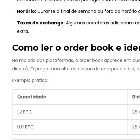
Horário:
Durante o final de semana ou fora do horário d
Taxas da exchange:
Algumas corretoras adicionam u
extra.
Como ler o order book e iden
Na maioria das plataformas, o
order book
aparece em duas
direito). O preço mais alto da coluna de compra é o bid; 
Exemplo prático:
Quantidade
Bi
1,2 BTC
28.
0,8 BTC
28.