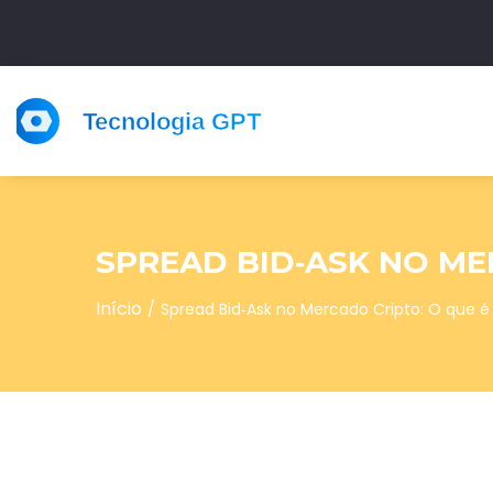
SPREAD BID‑ASK NO ME
Início
Spread Bid‑Ask no Mercado Cripto: O que 