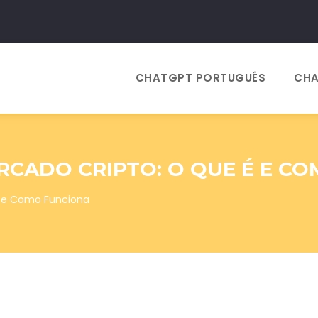
CHATGPT PORTUGUÊS
CHA
RCADO CRIPTO: O QUE É E C
é e Como Funciona