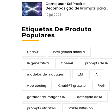
Como usar Self-Ask e
Decomposição de Prompts para
Perguntas Complexas em LLMs
10 jul 2026
Etiquetas De Produto
Populares
ChatGPT
inteligência artificial
IA generativa
OpenAI
prompts de IA
modelos de linguagem
LLM
IA
vibe coding
ChatGPT gratuito
RAG
gerador de imagens IA
detecção de IA
prompts eficazes
Stable Diffusion