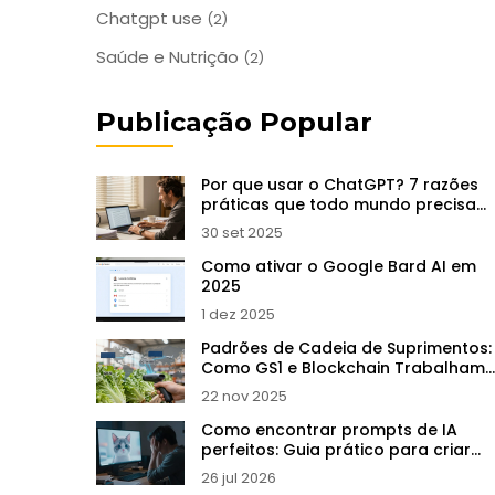
Chatgpt use
(2)
Saúde e Nutrição
(2)
Publicação Popular
Por que usar o ChatGPT? 7 razões
práticas que todo mundo precisa
saber
30 set 2025
Como ativar o Google Bard AI em
2025
1 dez 2025
Padrões de Cadeia de Suprimentos:
Como GS1 e Blockchain Trabalham
Juntos para Rastreabilidade
22 nov 2025
Como encontrar prompts de IA
perfeitos: Guia prático para criar
arte generativa
26 jul 2026