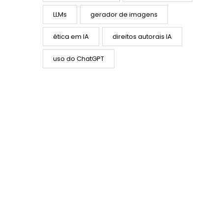
LLMs
gerador de imagens
ética em IA
direitos autorais IA
uso do ChatGPT