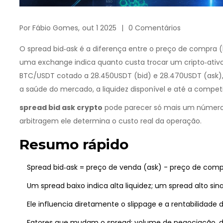
Por
Fábio Gomes,
out 1 2025
0 Comentários
O
spread bid‑ask
é a diferença entre o preço de compra 
uma exchange
indica quanto custa trocar um cripto‑at
BTC/USDT cotado a 28.450USDT (bid) e 28.470USDT (ask), 
a saúde do mercado, a liquidez disponível e até a competi
spread bid ask crypto
pode parecer só mais um número
arbitragem ele determina o custo real da operação.
Resumo rápido
Spread bid‑ask = preço de venda (ask) - preço de compr
Um spread baixo indica alta liquidez; um spread alto sinal
Ele influencia diretamente o slippage e a rentabilidade 
Fatores que mudam o spread: volume de negociação, de