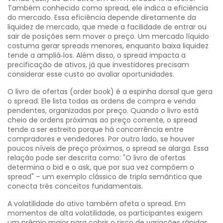
Também conhecido como
spread
, ele indica a eficiência
do mercado.
Essa eficiência depende diretamente da
liquidez de mercado
, que mede a facilidade de entrar ou
sair de posições sem mover o preço. Um mercado líquido
costuma gerar spreads menores, enquanto baixa liquidez
tende a ampliá‑los. Além disso, o spread impacta a
precificação de ativos
, já que investidores precisam
considerar esse custo ao avaliar oportunidades.
O
livro de ofertas
(order book) é a espinha dorsal que gera
o spread. Ele lista todas as ordens de compra e venda
pendentes, organizadas por preço. Quando o livro está
cheio de ordens próximas ao preço corrente, o spread
tende a ser estreito porque há concorrência entre
compradores e vendedores. Por outro lado, se houver
poucos níveis de preço próximos, o spread se alarga. Essa
relação pode ser descrita como: "O livro de ofertas
determina o bid e o ask, que por sua vez compõem o
spread" – um exemplo clássico de tripla semântica que
conecta três conceitos fundamentais.
A
volatilidade
do ativo também afeta o spread. Em
momentos de alta volatilidade, os participantes exigem
um prêmio maior para cobrir o risco de variações rápidas