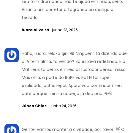
seu tom dramático não te ajuda em nada, sério.
Arranja um corretor ortográfico ou desliga o
teclado.
luara oliveira
- junho 23, 2026
Haha, Luara, relaxa girl! 😂 Ninguém tá dizendo que
a IA tem alma, tá vendo? Só estava refletindo. E o
Matheus tá certo, é meio assustador pensar nisso.
Mas olha, a parte do RoPE vs PaTH foi super
explicada, achei legal. Agora vou continuar meu
café porque minha cabeça já deu pau. ☕️🤪
Júnea Chiari
- junho 24, 2026
Gente, vamos manter a civilidade, por favor! 👋 O