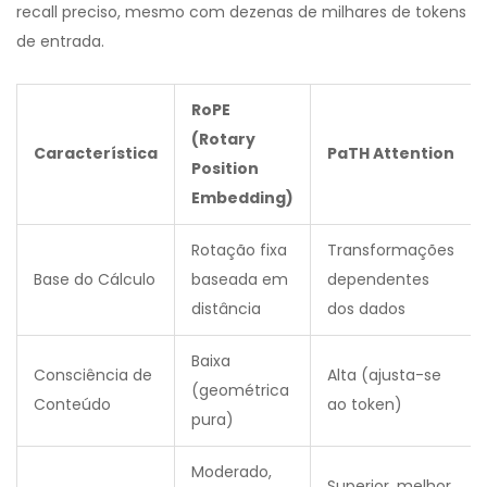
recall preciso, mesmo com dezenas de milhares de tokens
de entrada.
RoPE
(Rotary
Característica
PaTH Attention
Position
Embedding)
Rotação fixa
Transformações
Base do Cálculo
baseada em
dependentes
distância
dos dados
Baixa
Consciência de
Alta (ajusta-se
(geométrica
Conteúdo
ao token)
pura)
Moderado,
Superior, melhor