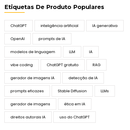
Etiquetas De Produto Populares
ChatGPT
inteligência artificial
IA generativa
OpenAI
prompts de IA
modelos de linguagem
LLM
IA
vibe coding
ChatGPT gratuito
RAG
gerador de imagens IA
detecção de IA
prompts eficazes
Stable Diffusion
LLMs
gerador de imagens
ética em IA
direitos autorais IA
uso do ChatGPT