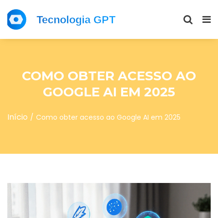
COMO OBTER ACESSO AO
GOOGLE AI EM 2025
Início
Como obter acesso ao Google AI em 2025