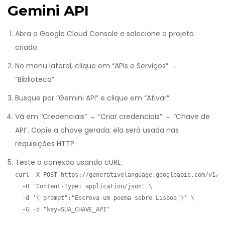
Gemini API
Abra o
Google Cloud Console
e selecione o projeto
criado.
No menu lateral, clique em “APIs e Serviços” →
“Biblioteca”.
Busque por “Gemini API” e clique em “Ativar”.
Vá em “Credenciais” → “Criar credenciais” → “Chave de
API”. Copie a chave gerada; ela será usada nas
requisições HTTP.
Teste a conexão usando cURL:
curl -X POST https://generativelanguage.googleapis.com/v1/mo
  -H "Content-Type: application/json" \

  -d '{"prompt":"Escreva um poema sobre Lisboa"}' \

  -G -d "key=SUA_CHAVE_API"