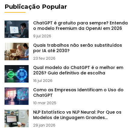
Publicação Popular
ChatGPT é gratuito para sempre? Entenda
o modelo Freemium da OpenAI em 2026
9 jul 2026
Quais trabalhos não serão substituídos
por IA até 2030?
23 fev 2026
Qual modelo do ChatGPT é o melhor em
2026? Guia definitivo de escolha
16 jul 2026
Como as Empresas Identificam o Uso do
ChatGPT
10 mar 2025
NLP Estatístico vs NLP Neural: Por Que os
Modelos de Linguagem Grandes
Reescreveram as Regras
29 jan 2026