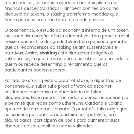
recompensas
, estamos falando de um dos pilares das
finanças descentralizadas. Também conhecido como
bloqueio de tokens
, o staking transforma moedas que
ficam paradas em uma fonte de renda passiva.
O
tokenomics
,
o estudo da economia interna de um token,
incluindo distribuição, oferta e incentivos
tem papel crucial
nesse cenário. Um design de token bem pensado garante
que as recompensas do staking sejam sustentáveis e
atrativas. Assim,
staking
está diretamente ligado à
tokenomics, já que a forma como os tokens são emitidos e
quem os recebe determina o rendimento que os
participantes podem esperar.
Por trás do staking está o
proof of stake
,
o algoritmo de
consenso que substitui o proof of work ao escolher
validadores com base na quantidade de tokens
bloqueados
. Esse mecanismo reduz o consumo de energia
e permite que redes como Ethereum, Cardano e Solana
operem de forma mais enxuta. O proof of stake exige que
os usuários possuam uma carteira compatível e, em
alguns casos, participem de pools para aumentar suas
chances de ser escolhido como validador.