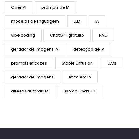
OpenAI
prompts de IA
modelos de linguagem
LLM
IA
vibe coding
ChatGPT gratuito
RAG
gerador de imagens IA
detecção de IA
prompts eficazes
Stable Diffusion
LLMs
gerador de imagens
ética em IA
direitos autorais IA
uso do ChatGPT