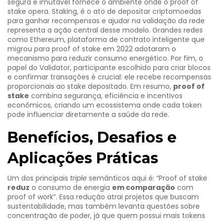
segura e imutável
fornece o ambiente onde o proof of
stake opera.
Staking
,
é o ato de depositar criptomoedas
para ganhar recompensas e ajudar na validação da rede
representa a ação central desse modelo. Grandes redes
como
Ethereum
,
plataforma de contrato inteligente que
migrou para proof of stake em 2022
adotaram o
mecanismo para reduzir consumo energético. Por fim, o
papel do
Validator
,
participante escolhido para criar blocos
e confirmar transações
é crucial: ele recebe recompensas
proporcionais ao stake depositado. Em resumo,
proof of
stake
combina segurança, eficiência e incentivos
econômicos, criando um ecossistema onde cada token
pode influenciar diretamente a saúde da rede.
Benefícios, Desafios e
Aplicações Práticas
Um dos principais
triple
semânticos aqui é: “Proof of stake
reduz
o consumo de energia
em comparação
com
proof of work”. Essa redução atrai projetos que buscam
sustentabilidade, mas também levanta questões sobre
concentração de poder, já que quem possui mais tokens