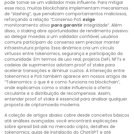
pode tornar‑se um validador mais influente. Para mitigar
esse risco, muitas blockchains implementam mecanismos
de “slashing”, que penalizam comportamentos maliciosos,
reforçando a relação “Consenso PoS
exige
monitoramento ativo
para garantir
integridade”. Além
disso, o staking abre oportunidades de rendimento passivo:
ao delegar moedas a um validador confiável, usuários
comuns participam do consenso sem precisar manter
infraestrutura própria. Essa dinâmica cria um círculo
virtuoso entre tokenomics, segurança e participação da
comunidade. Em termos de uso real, projetos DeFi, NFTs e
cadeias de suprimentos adotam proof of stake para
acelerar transações e diminuir custos. A interseção entre
tokenomics e PoS também aparece em nossos artigos de
“Tokenomics: o que é e como funciona na blockchain”,
onde explicamos como o stake influencia a oferta
circulante e a distribuição de recompensas. Assim,
entender proof of stake é essencial para analisar qualquer
proposta de criptomoeda moderna.
A coleção de artigos abaixo cobre desde conceitos básicos
até análises avançadas: você encontrará explicações
sobre spread bid‑ask no mercado cripto, detalhes de
tokenomics, guias de instalação do ChatGPT e até