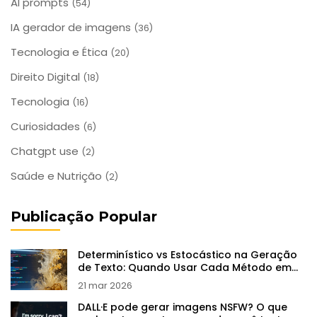
AI prompts
(54)
IA gerador de imagens
(36)
Tecnologia e Ética
(20)
Direito Digital
(18)
Tecnologia
(16)
Curiosidades
(6)
Chatgpt use
(2)
Saúde e Nutrição
(2)
Publicação Popular
Determinístico vs Estocástico na Geração
de Texto: Quando Usar Cada Método em
LLMs
21 mar 2026
DALL·E pode gerar imagens NSFW? O que