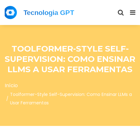
TOOLFORMER-STYLE SELF-
SUPERVISION: COMO ENSINAR
LLMS A USAR FERRAMENTAS
Início
Toolformer-Style Self-Supervision: Como Ensinar LLMs a
Usar Ferramentas