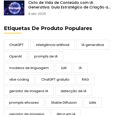
Ciclo de Vida de Conteúdo com IA
Generativa: Guia Estratégico de Criação ao
Arquivo
8 abr 2026
Etiquetas De Produto Populares
ChatGPT
inteligência artificial
IA generativa
OpenAI
prompts de IA
modelos de linguagem
LLM
IA
vibe coding
ChatGPT gratuito
RAG
gerador de imagens IA
detecção de IA
prompts eficazes
Stable Diffusion
LLMs
gerador de imagens
ética em IA