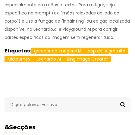
especialmente em mãos e textos. Para mitigar, seja
específico no prompt (ex: "mãos relaxadas ao lado do
corpo") e use a função de "inpainting" ou edição localizada
disponível no Leonardo.ai e Playground AI para corrigir
partes específicas da imagem sem regenerar tudo.
Etiquetas:
gerador de imagens IA
app de IA gratuito
Midjourney
Leonardo AI
Bing Image Creator
&Secções