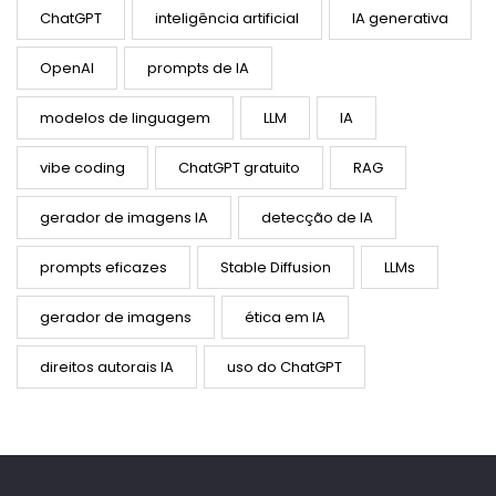
ChatGPT
inteligência artificial
IA generativa
OpenAI
prompts de IA
modelos de linguagem
LLM
IA
vibe coding
ChatGPT gratuito
RAG
gerador de imagens IA
detecção de IA
prompts eficazes
Stable Diffusion
LLMs
gerador de imagens
ética em IA
direitos autorais IA
uso do ChatGPT