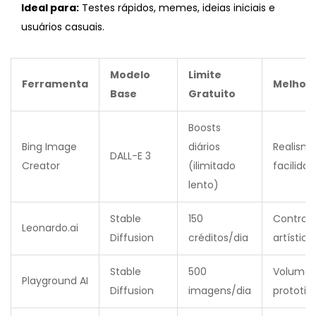
Ideal para:
Testes rápidos, memes, ideias iniciais e
usuários casuais.
Modelo
Limite
Ferramenta
Melhor 
Base
Gratuito
Boosts
Bing Image
diários
Realismo
DALL-E 3
Creator
(ilimitado
facilida
lento)
Stable
150
Controle
Leonardo.ai
Diffusion
créditos/dia
artístico
Stable
500
Volume 
Playground AI
Diffusion
imagens/dia
prototi