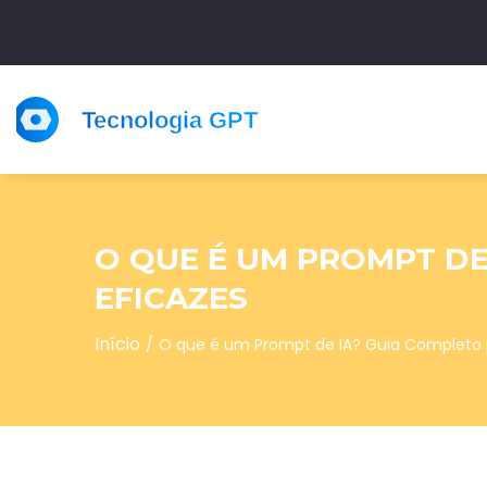
O QUE É UM PROMPT D
EFICAZES
Início
O que é um Prompt de IA? Guia Completo 