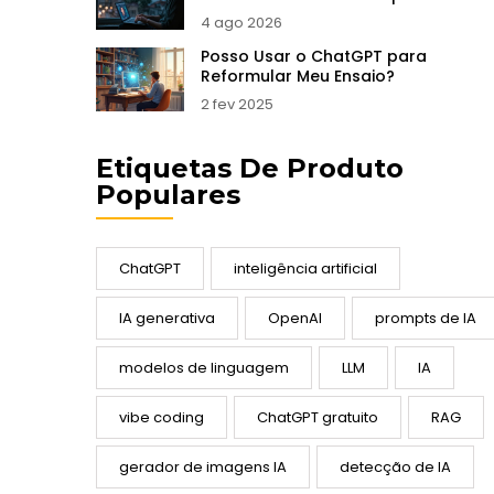
ilusão
4 ago 2026
Posso Usar o ChatGPT para
Reformular Meu Ensaio?
2 fev 2025
Etiquetas De Produto
Populares
ChatGPT
inteligência artificial
IA generativa
OpenAI
prompts de IA
modelos de linguagem
LLM
IA
vibe coding
ChatGPT gratuito
RAG
gerador de imagens IA
detecção de IA