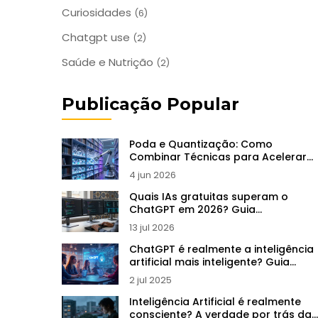
Curiosidades
(6)
Chatgpt use
(2)
Saúde e Nutrição
(2)
Publicação Popular
Poda e Quantização: Como
Combinar Técnicas para Acelerar
LLMs em 2026
4 jun 2026
Quais IAs gratuitas superam o
ChatGPT em 2026? Guia
Comparativo
13 jul 2026
ChatGPT é realmente a inteligência
artificial mais inteligente? Guia
completo 2025
2 jul 2025
Inteligência Artificial é realmente
consciente? A verdade por trás da