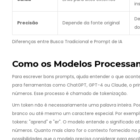
in
De
Precisão
Depende da fonte original
do
Diferenças entre Busca Tradicional e Prompt de IA
Como os Modelos Process
Para escrever bons prompts, ajuda entender o que acont
para ferramentas como
ChatGPT
,
GPT-4
ou
Claude
, o p
números. Esse processo é chamado de
tokenização
.
Um token não é necessariamente uma palavra inteira. P
branco ou até mesmo um caractere especial. Por exemplo,
tokens: "aprend" e "er". O modelo entende o significado 
números. Quanto mais claro for o contexto fornecido no 
possibilidades que o modelo precisa considerar para escol