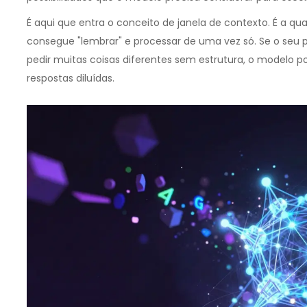
É aqui que entra o conceito de
janela de contexto
. É a q
consegue "lembrar" e processar de uma vez só. Se o seu p
pedir muitas coisas diferentes sem estrutura, o modelo po
respostas diluídas.