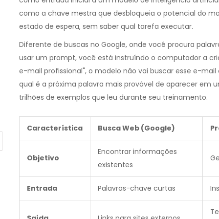
como entrada inicial a um modelo de inteligência artifici
como a chave mestra que desbloqueia o potencial do m
estado de espera, sem saber qual tarefa executar.
Diferente de buscas no Google, onde você procura palavr
usar um prompt, você está instruíndo o computador a cr
e-mail profissional", o modelo não vai buscar esse e-mail 
qual é a próxima palavra mais provável de aparecer em u
trilhões de exemplos que leu durante seu treinamento.
Característica
Busca Web (Google)
Pr
Encontrar informações
Objetivo
Ge
existentes
Entrada
Palavras-chave curtas
In
Te
Saída
Links para sites externos