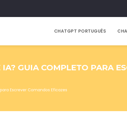
CHATGPT PORTUGUÊS
CHA
E IA? GUIA COMPLETO PARA 
para Escrever Comandos Eficazes