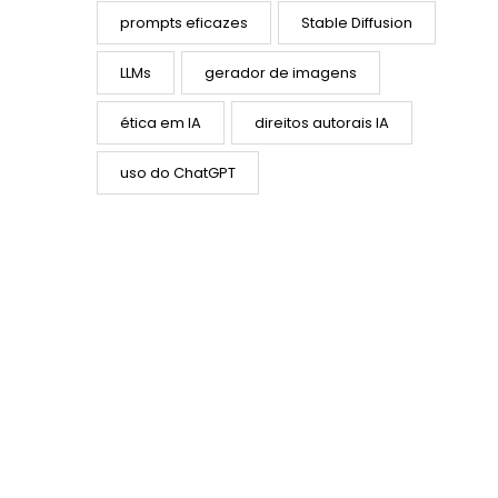
prompts eficazes
Stable Diffusion
LLMs
gerador de imagens
ética em IA
direitos autorais IA
uso do ChatGPT