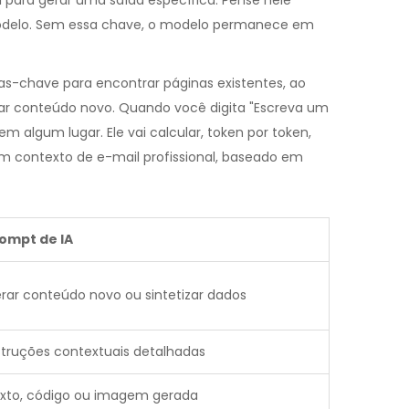
al para gerar uma saída específica
.
Pense nele
odelo. Sem essa chave, o modelo permanece em
as-chave para encontrar páginas existentes, ao
iar conteúdo novo. Quando você digita "Escreva um
em algum lugar. Ele vai calcular, token por token,
m contexto de e-mail profissional, baseado em
ompt de IA
rar conteúdo novo ou sintetizar dados
struções contextuais detalhadas
xto, código ou imagem gerada