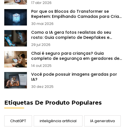
17 abr 2026
Por que os Blocos do Transformer se
Repetem: Empilhando Camadas para Criar
Abstrações em LLMs
30 mai 2026
Como a IA gera fotos realistas do seu
rosto: Guia completo de Deepfakes e
Clonagem Facial
29 jul 2026
Chai é seguro para crianças? Guia
completo de segurança em geradores de
imagens IA
14 out 2025
Você pode possuir imagens geradas por
IA?
30 dez 2025
Etiquetas De Produto Populares
ChatGPT
inteligência artificial
IA generativa