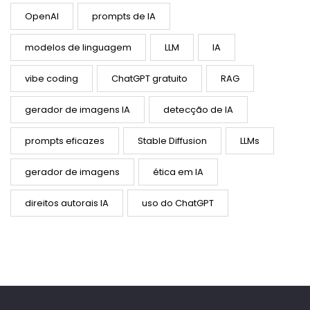
OpenAI
prompts de IA
modelos de linguagem
LLM
IA
vibe coding
ChatGPT gratuito
RAG
gerador de imagens IA
detecção de IA
prompts eficazes
Stable Diffusion
LLMs
gerador de imagens
ética em IA
direitos autorais IA
uso do ChatGPT