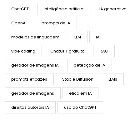
ChatGPT
inteligência artificial
IA generativa
OpenAI
prompts de IA
modelos de linguagem
LLM
IA
vibe coding
ChatGPT gratuito
RAG
gerador de imagens IA
detecção de IA
prompts eficazes
Stable Diffusion
LLMs
gerador de imagens
ética em IA
direitos autorais IA
uso do ChatGPT