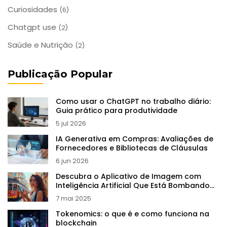
Curiosidades
(6)
Chatgpt use
(2)
Saúde e Nutrição
(2)
Publicação Popular
Como usar o ChatGPT no trabalho diário:
Guia prático para produtividade
5 jul 2026
IA Generativa em Compras: Avaliações de
Fornecedores e Bibliotecas de Cláusulas
6 jun 2026
Descubra o Aplicativo de Imagem com
Inteligência Artificial Que Está Bombando
Agora
7 mai 2025
Tokenomics: o que é e como funciona na
blockchain