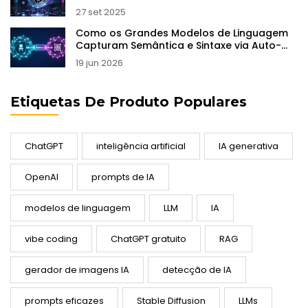
27 set 2025
Como os Grandes Modelos de Linguagem
Capturam Semântica e Sintaxe via Auto-
supervisão
19 jun 2026
Etiquetas De Produto Populares
ChatGPT
inteligência artificial
IA generativa
OpenAI
prompts de IA
modelos de linguagem
LLM
IA
vibe coding
ChatGPT gratuito
RAG
gerador de imagens IA
detecção de IA
prompts eficazes
Stable Diffusion
LLMs