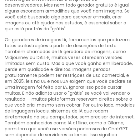
desenvolvedores. Mas nem todo gerador gratuito é igual —
alguns escondem armadilhas que você nem imagina.
Se
você está buscando algo para escrever e-mails, criar
imagens ou até ajudar nos estudos, é essencial saber o
que está por trás do "grátis".
Os
geradores de imagens IA
,
ferramentas que produzem
fotos ou ilustrações a partir de descrições de texto
.
Também chamadas de
IA geradora de imagens
, como
Midjourney ou DALL·E, muitas vezes oferecem versões
limitadas sem custo. Mas o que você ganha em liberdade,
perde em qualidade e direitos. Imagens geradas
gratuitamente podem ter restrições de uso comercial, e
em 2025, leis na UE e nos EUA exigem que você declare se
uma imagem foi feita por IA. Ignorar isso pode custar
multas. E não adianta usar o "grátis" se você vai vender o
resultado — muitas plataformas reservam direitos sobre o
que você cria, mesmo sem cobrar.
Por outro lado,
modelos
de linguagem locais
,
sistemas de IA que rodam
diretamente no seu computador, sem precisar de internet
.
Também conhecidos como
IA offline
, como o Ollama,
permitem que você use versões poderosas de ChatGPT
sem depender de servidores externos. Isso significa