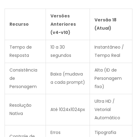
Versões
Versão 18
Recurso
Anteriores
(Atual)
(v4-v10)
Tempo de
10 a 30
Instantâneo /
Resposta
segundos
Tempo Real
Consistência
Alta (ID de
Baixa (mudava
de
Personagem
a cada prompt)
Personagem
fixo)
Ultra HD /
Resolução
Até 1024x1024px
Vetorial
Nativa
Automático
Erros
Tipografia
Controle de