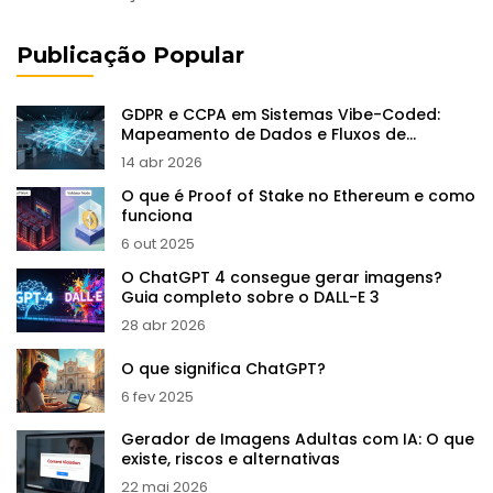
Publicação Popular
GDPR e CCPA em Sistemas Vibe-Coded:
Mapeamento de Dados e Fluxos de
Consentimento
14 abr 2026
O que é Proof of Stake no Ethereum e como
funciona
6 out 2025
O ChatGPT 4 consegue gerar imagens?
Guia completo sobre o DALL-E 3
28 abr 2026
O que significa ChatGPT?
6 fev 2025
Gerador de Imagens Adultas com IA: O que
existe, riscos e alternativas
22 mai 2026