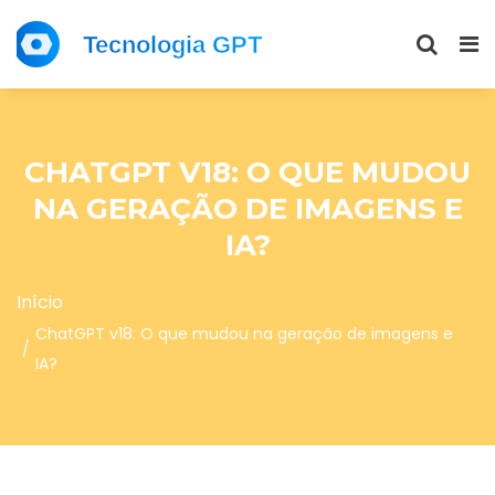
CHATGPT V18: O QUE MUDOU
NA GERAÇÃO DE IMAGENS E
IA?
Início
ChatGPT v18: O que mudou na geração de imagens e
IA?