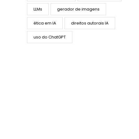
LLMs
gerador de imagens
ética em IA
direitos autorais IA
uso do ChatGPT