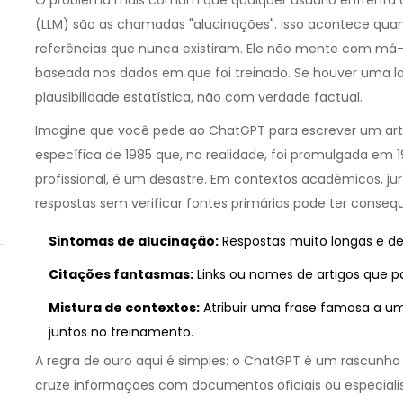
O problema mais comum que qualquer usuário enfrenta 
(LLM) são as chamadas "alucinações". Isso acontece quan
referências que nunca existiram. Ele não mente com má-f
baseada nos dados em que foi treinado. Se houver uma 
plausibilidade estatística, não com verdade factual.
Imagine que você pede ao ChatGPT para escrever um artigo 
específica de 1985 que, na realidade, foi promulgada em 1
profissional, é um desastre. Em contextos acadêmicos, j
respostas sem verificar fontes primárias pode ter conseq
Sintomas de alucinação:
Respostas muito longas e de
Citações fantasmas:
Links ou nomes de artigos que p
Mistura de contextos:
Atribuir uma frase famosa a u
juntos no treinamento.
A regra de ouro aqui é simples: o ChatGPT é um rascunho 
cruze informações com documentos oficiais ou especial