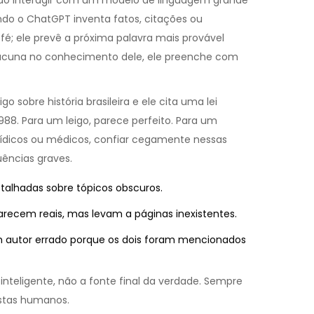
ao interagir com um modelo de linguagem grande
do o ChatGPT inventa fatos, citações ou
é; ele prevê a próxima palavra mais provável
lacuna no conhecimento dele, ele preenche com
sobre história brasileira e ele cita uma lei
988. Para um leigo, parece perfeito. Para um
urídicos ou médicos, confiar cegamente nessas
uências graves.
talhadas sobre tópicos obscuros.
arecem reais, mas levam a páginas inexistentes.
m autor errado porque os dois foram mencionados
inteligente, não a fonte final da verdade. Sempre
istas humanos.