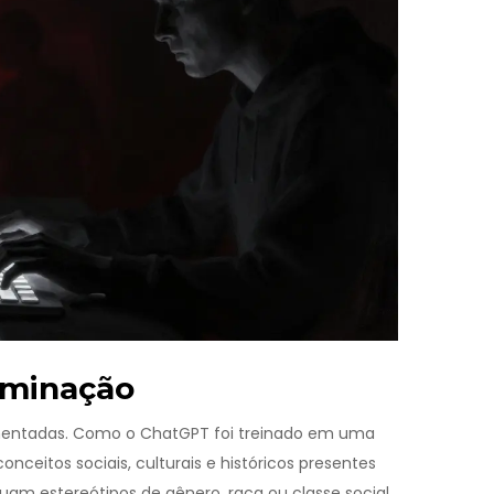
riminação
alimentadas. Como o ChatGPT foi treinado em uma
onceitos sociais, culturais e históricos presentes
uam estereótipos de gênero, raça ou classe social.