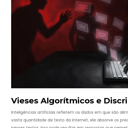
Vieses Algorítmicos e Disc
Inteligências artificiais refletem os dados em que são 
vasta quantidade de texto da internet, ele absorve os prec
nesses textos. Isso pode resultar em respostas que perpet