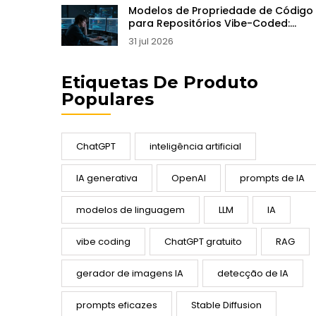
Modelos de Propriedade de Código
para Repositórios Vibe-Coded:
Evitando Módulos Órfãos
31 jul 2026
Etiquetas De Produto
Populares
ChatGPT
inteligência artificial
IA generativa
OpenAI
prompts de IA
modelos de linguagem
LLM
IA
vibe coding
ChatGPT gratuito
RAG
gerador de imagens IA
detecção de IA
prompts eficazes
Stable Diffusion