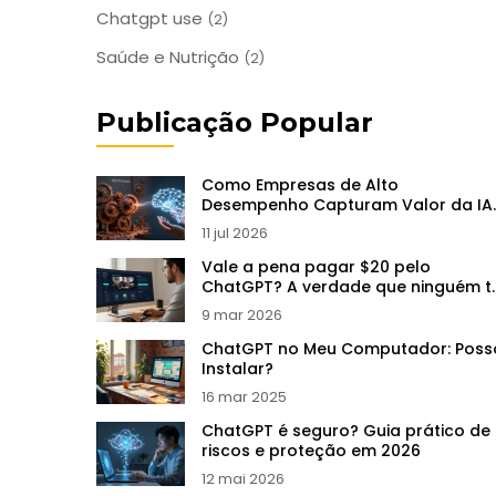
Chatgpt use
(2)
Saúde e Nutrição
(2)
Publicação Popular
Como Empresas de Alto
Desempenho Capturam Valor da IA
Generativa: Redesenho de Fluxos e
11 jul 2026
Escala
Vale a pena pagar $20 pelo
ChatGPT? A verdade que ninguém t
conta
9 mar 2026
ChatGPT no Meu Computador: Poss
Instalar?
16 mar 2025
ChatGPT é seguro? Guia prático de
riscos e proteção em 2026
12 mai 2026