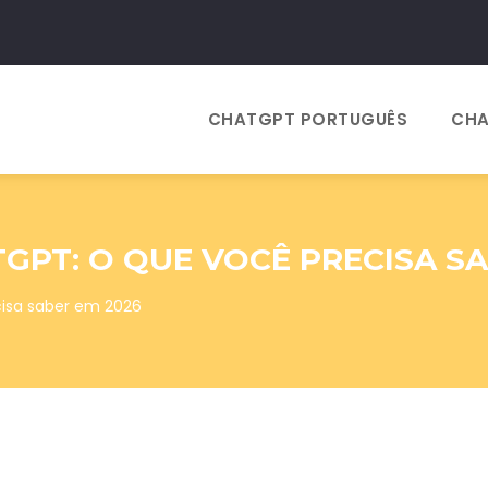
CHATGPT PORTUGUÊS
CHA
TGPT: O QUE VOCÊ PRECISA S
cisa saber em 2026