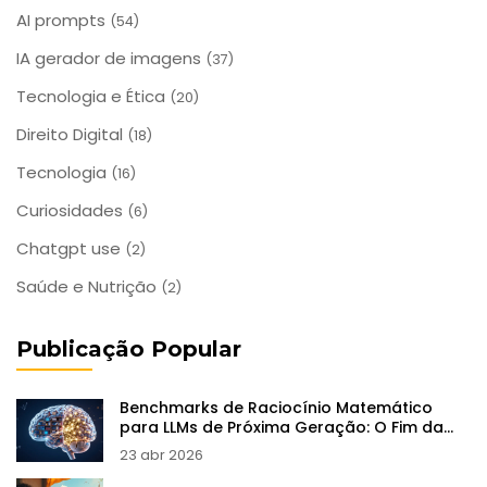
AI prompts
(54)
IA gerador de imagens
(37)
Tecnologia e Ética
(20)
Direito Digital
(18)
Tecnologia
(16)
Curiosidades
(6)
Chatgpt use
(2)
Saúde e Nutrição
(2)
Publicação Popular
Benchmarks de Raciocínio Matemático
para LLMs de Próxima Geração: O Fim da
Memorização?
23 abr 2026