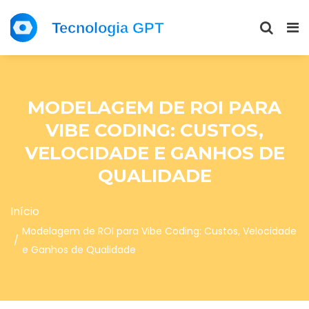
MODELAGEM DE ROI PARA
VIBE CODING: CUSTOS,
VELOCIDADE E GANHOS DE
QUALIDADE
Início
Modelagem de ROI para Vibe Coding: Custos, Velocidade
e Ganhos de Qualidade