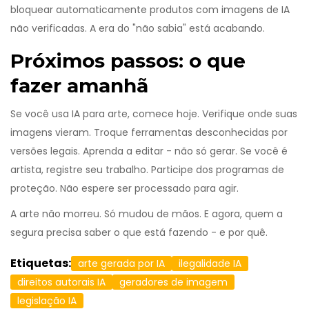
bloquear automaticamente produtos com imagens de IA
não verificadas. A era do "não sabia" está acabando.
Próximos passos: o que
fazer amanhã
Se você usa IA para arte, comece hoje. Verifique onde suas
imagens vieram. Troque ferramentas desconhecidas por
versões legais. Aprenda a editar - não só gerar. Se você é
artista, registre seu trabalho. Participe dos programas de
proteção. Não espere ser processado para agir.
A arte não morreu. Só mudou de mãos. E agora, quem a
segura precisa saber o que está fazendo - e por quê.
Etiquetas:
arte gerada por IA
ilegalidade IA
direitos autorais IA
geradores de imagem
legislação IA