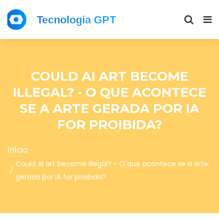
COULD AI ART BECOME
ILLEGAL? - O QUE ACONTECE
SE A ARTE GERADA POR IA
FOR PROIBIDA?
Início
Could AI art become illegal? - O que acontece se a arte
gerada por IA for proibida?