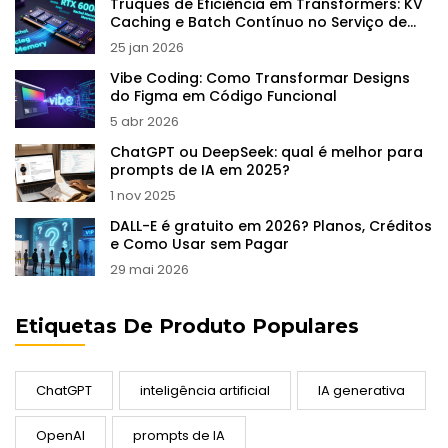
Truques de Eficiência em Transformers: KV
Caching e Batch Contínuo no Serviço de
LLMs
25 jan 2026
Vibe Coding: Como Transformar Designs
do Figma em Código Funcional
5 abr 2026
ChatGPT ou DeepSeek: qual é melhor para
prompts de IA em 2025?
1 nov 2025
DALL-E é gratuito em 2026? Planos, Créditos
e Como Usar sem Pagar
29 mai 2026
Etiquetas De Produto Populares
ChatGPT
inteligência artificial
IA generativa
OpenAI
prompts de IA