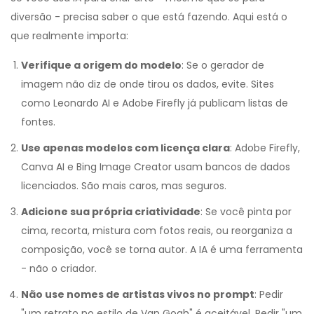
diversão - precisa saber o que está fazendo. Aqui está o
que realmente importa:
Verifique a origem do modelo
: Se o gerador de
imagem não diz de onde tirou os dados, evite. Sites
como Leonardo AI e Adobe Firefly já publicam listas de
fontes.
Use apenas modelos com licença clara
: Adobe Firefly,
Canva AI e Bing Image Creator usam bancos de dados
licenciados. São mais caros, mas seguros.
Adicione sua própria criatividade
: Se você pinta por
cima, recorta, mistura com fotos reais, ou reorganiza a
composição, você se torna autor. A IA é uma ferramenta
- não o criador.
Não use nomes de artistas vivos no prompt
: Pedir
"um retrato no estilo de Van Gogh" é aceitável. Pedir "um