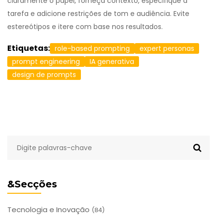
claramente o papel, forneça contexto, especifique a
tarefa e adicione restrições de tom e audiência. Evite
estereótipos e itere com base nos resultados.
Etiquetas:
role-based prompting
expert personas
prompt engineering
IA generativa
design de prompts
&Secções
Tecnologia e Inovação
(84)