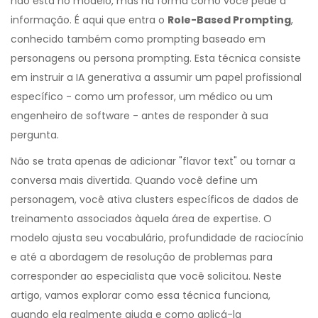
não está no modelo, mas na forma como você pede a
informação. É aqui que entra o
Role-Based Prompting
,
conhecido também como
prompting baseado em
personagens
ou
persona prompting
. Esta técnica consiste
em instruir a
IA generativa
a assumir um papel profissional
específico - como um professor, um médico ou um
engenheiro de software - antes de responder à sua
pergunta.
Não se trata apenas de adicionar "flavor text" ou tornar a
conversa mais divertida. Quando você define um
personagem, você ativa clusters específicos de dados de
treinamento associados àquela área de expertise. O
modelo ajusta seu vocabulário, profundidade de raciocínio
e até a abordagem de resolução de problemas para
corresponder ao especialista que você solicitou. Neste
artigo, vamos explorar como essa técnica funciona,
quando ela realmente ajuda e como aplicá-la