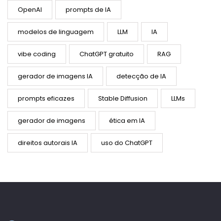
OpenAI
prompts de IA
modelos de linguagem
LLM
IA
vibe coding
ChatGPT gratuito
RAG
gerador de imagens IA
detecção de IA
prompts eficazes
Stable Diffusion
LLMs
gerador de imagens
ética em IA
direitos autorais IA
uso do ChatGPT