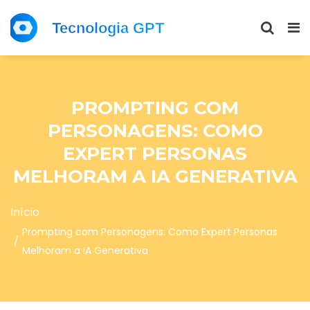
PROMPTING COM
PERSONAGENS: COMO
EXPERT PERSONAS
MELHORAM A IA GENERATIVA
Início
Prompting com Personagens: Como Expert Personas
Melhoram a IA Generativa