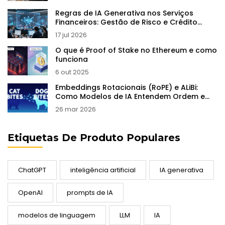
Regras de IA Generativa nos Serviços
Financeiros: Gestão de Risco e Crédito
Justo
17 jul 2026
O que é Proof of Stake no Ethereum e como
funciona
6 out 2025
Embeddings Rotacionais (RoPE) e ALiBi:
Como Modelos de IA Entendem Ordem e
Contexto
26 mar 2026
Etiquetas De Produto Populares
ChatGPT
inteligência artificial
IA generativa
OpenAI
prompts de IA
modelos de linguagem
LLM
IA