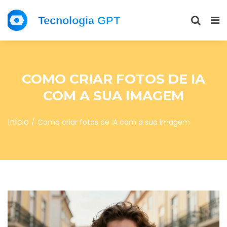
COMO CRIAR FOTOS DE IA
COM A SUA IMAGEM
Início
Como criar fotos de IA com a sua imagem