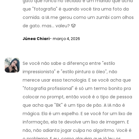
gato que ronca no teclado e um marido que acha
que "fotografia" é quando você tira uma foto da
comida. a IA me gerou como um zumbi com olhos
de gato. mas... valeu? 🤡
Júnea Chiari
- março 4, 2026
Se você não sabe a diferença entre "estilo
impressionista" e "estilo pintura a óleo", não
merece usar essa tecnologia. E se você acha que
"fotografia profissional" é só um termo bonito pra
colocar no prompt, então você é o tipo de pessoa
que acha que "8K" é um tipo de pão. A IA não é
mágica. Ela é um espelho. E se você for um lixo de
informação, ela te devolve um lixo de imagem. E
não, não adianta jogar culpa no algoritmo. Você é
o problema. E eu, como alguém que já leu os