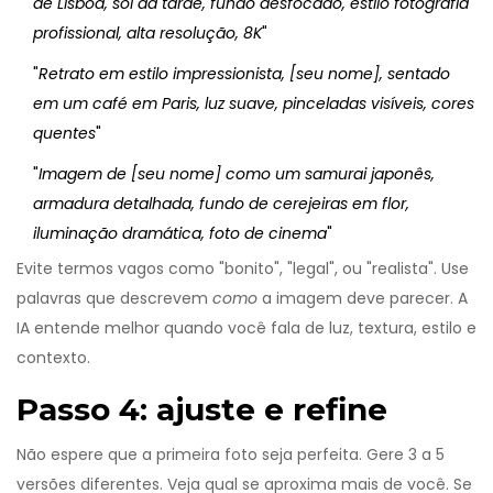
de Lisboa, sol da tarde, fundo desfocado, estilo fotografia
profissional, alta resolução, 8K
"
"
Retrato em estilo impressionista, [seu nome], sentado
em um café em Paris, luz suave, pinceladas visíveis, cores
quentes
"
"
Imagem de [seu nome] como um samurai japonês,
armadura detalhada, fundo de cerejeiras em flor,
iluminação dramática, foto de cinema
"
Evite termos vagos como "bonito", "legal", ou "realista". Use
palavras que descrevem
como
a imagem deve parecer. A
IA entende melhor quando você fala de luz, textura, estilo e
contexto.
Passo 4: ajuste e refine
Não espere que a primeira foto seja perfeita. Gere 3 a 5
versões diferentes. Veja qual se aproxima mais de você. Se