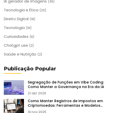
IA gerador de imagens
(36)
Tecnologia e Ética
(20)
Direito Digital
(18)
Tecnologia
(16)
Curiosidades
(6)
Chatgpt use
(2)
Saúde e Nutrição
(2)
Publicação Popular
Segregação de Funções em Vibe Coding:
Como Manter a Governança na Era da IA
21 abr 2026
Como Manter Registros de Impostos em
Criptomoedas: Ferramentas e Modelos
para Acompanhar Transações
19 nov 2025