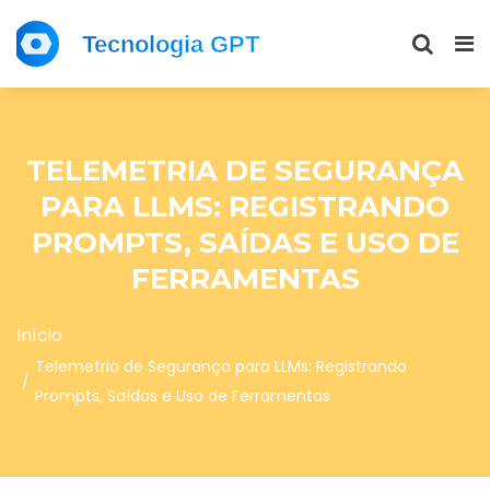
TELEMETRIA DE SEGURANÇA
PARA LLMS: REGISTRANDO
PROMPTS, SAÍDAS E USO DE
FERRAMENTAS
Início
Telemetria de Segurança para LLMs: Registrando
Prompts, Saídas e Uso de Ferramentas