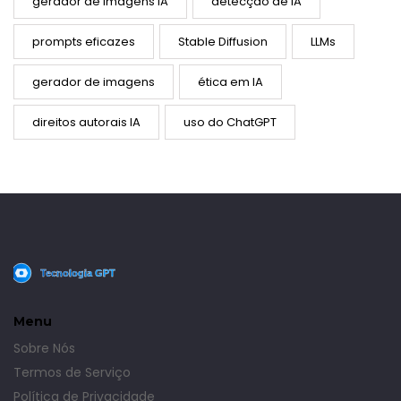
gerador de imagens IA
detecção de IA
prompts eficazes
Stable Diffusion
LLMs
gerador de imagens
ética em IA
direitos autorais IA
uso do ChatGPT
Menu
Sobre Nós
Termos de Serviço
Política de Privacidade