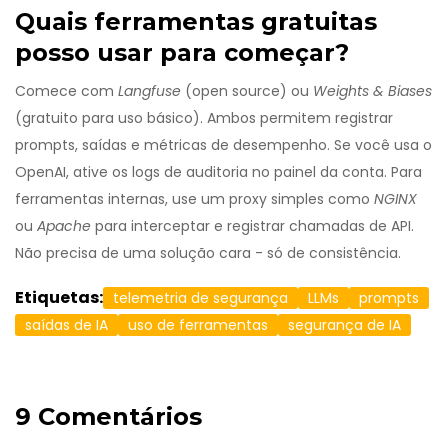
Quais ferramentas gratuitas
posso usar para começar?
Comece com
Langfuse
(open source) ou
Weights & Biases
(gratuito para uso básico). Ambos permitem registrar
prompts, saídas e métricas de desempenho. Se você usa o
OpenAI, ative os logs de auditoria no painel da conta. Para
ferramentas internas, use um proxy simples como
NGINX
ou
Apache
para interceptar e registrar chamadas de API.
Não precisa de uma solução cara - só de consistência.
Etiquetas:
telemetria de segurança
LLMs
prompts
saídas de IA
uso de ferramentas
segurança de IA
9 Comentários