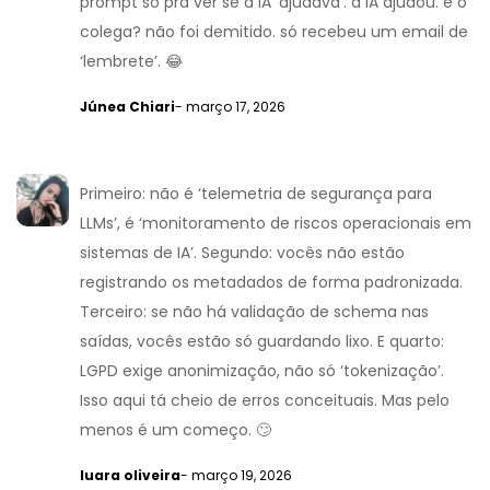
prompt só pra ver se a IA ‘ajudava’. a IA ajudou. e o
colega? não foi demitido. só recebeu um email de
‘lembrete’. 😂
Júnea Chiari
- março 17, 2026
Primeiro: não é ‘telemetria de segurança para
LLMs’, é ‘monitoramento de riscos operacionais em
sistemas de IA’. Segundo: vocês não estão
registrando os metadados de forma padronizada.
Terceiro: se não há validação de schema nas
saídas, vocês estão só guardando lixo. E quarto:
LGPD exige anonimização, não só ‘tokenização’.
Isso aqui tá cheio de erros conceituais. Mas pelo
menos é um começo. 🙄
luara oliveira
- março 19, 2026