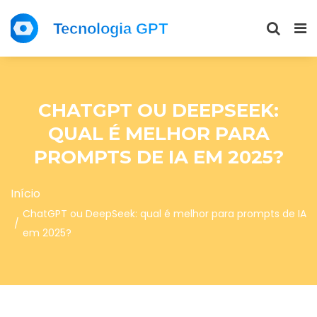
CHATGPT OU DEEPSEEK:
QUAL É MELHOR PARA
PROMPTS DE IA EM 2025?
Início
ChatGPT ou DeepSeek: qual é melhor para prompts de IA
em 2025?