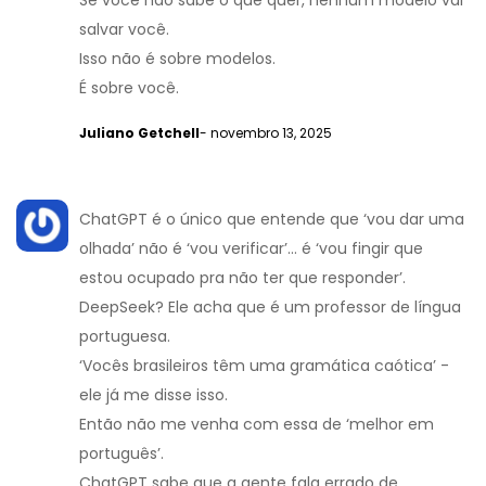
Se você não sabe o que quer, nenhum modelo vai
salvar você.
Isso não é sobre modelos.
É sobre você.
Juliano Getchell
- novembro 13, 2025
ChatGPT é o único que entende que ‘vou dar uma
olhada’ não é ‘vou verificar’… é ‘vou fingir que
estou ocupado pra não ter que responder’.
DeepSeek? Ele acha que é um professor de língua
portuguesa.
‘Vocês brasileiros têm uma gramática caótica’ -
ele já me disse isso.
Então não me venha com essa de ‘melhor em
português’.
ChatGPT sabe que a gente fala errado de