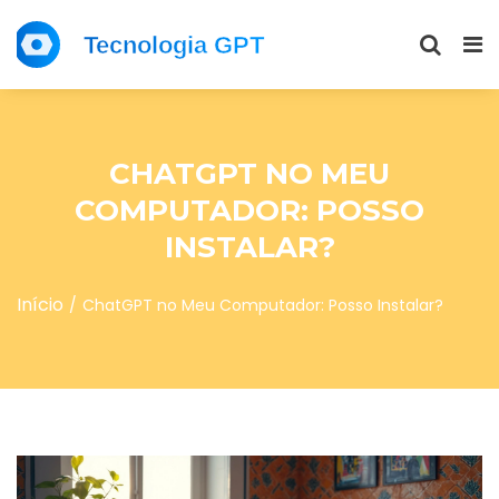
CHATGPT NO MEU
COMPUTADOR: POSSO
INSTALAR?
Início
ChatGPT no Meu Computador: Posso Instalar?