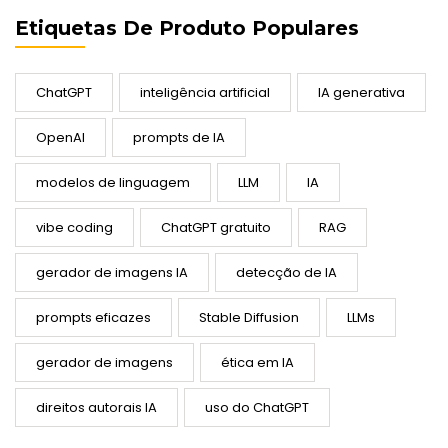
Etiquetas De Produto Populares
ChatGPT
inteligência artificial
IA generativa
OpenAI
prompts de IA
modelos de linguagem
LLM
IA
vibe coding
ChatGPT gratuito
RAG
gerador de imagens IA
detecção de IA
prompts eficazes
Stable Diffusion
LLMs
gerador de imagens
ética em IA
direitos autorais IA
uso do ChatGPT