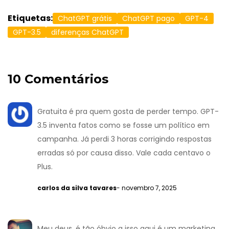
Etiquetas:
ChatGPT grátis
ChatGPT pago
GPT-4
GPT-3.5
diferenças ChatGPT
10 Comentários
Gratuita é pra quem gosta de perder tempo. GPT-
3.5 inventa fatos como se fosse um político em
campanha. Já perdi 3 horas corrigindo respostas
erradas só por causa disso. Vale cada centavo o
Plus.
carlos da silva tavares
- novembro 7, 2025
Meu deus, é tão óbvio q isso aqui é um marketing