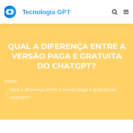
QUAL A DIFERENÇA ENTRE A
VERSÃO PAGA E GRATUITA
DO CHATGPT?
Início
Qual a diferença entre a versão paga e gratuita do
ChatGPT?