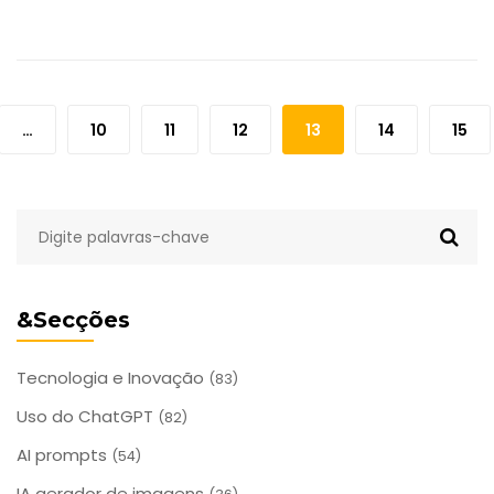
…
10
11
12
13
14
15
&Secções
Tecnologia e Inovação
(83)
Uso do ChatGPT
(82)
AI prompts
(54)
IA gerador de imagens