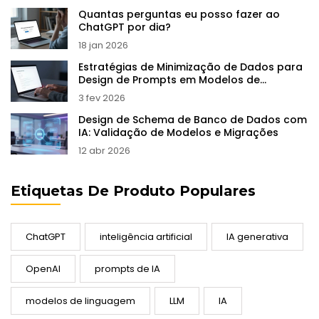
Quantas perguntas eu posso fazer ao
ChatGPT por dia?
18 jan 2026
Estratégias de Minimização de Dados para
Design de Prompts em Modelos de
Linguagem de Grande Porte
3 fev 2026
Design de Schema de Banco de Dados com
IA: Validação de Modelos e Migrações
12 abr 2026
Etiquetas De Produto Populares
ChatGPT
inteligência artificial
IA generativa
OpenAI
prompts de IA
modelos de linguagem
LLM
IA