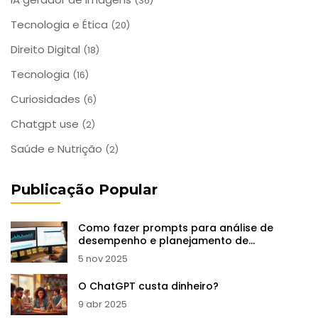
(36)
Tecnologia e Ética
(20)
Direito Digital
(18)
Tecnologia
(16)
Curiosidades
(6)
Chatgpt use
(2)
Saúde e Nutrição
(2)
Publicação Popular
Como fazer prompts para análise de
desempenho e planejamento de
otimização
5 nov 2025
O ChatGPT custa dinheiro?
9 abr 2025