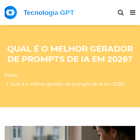
QUAL É O MELHOR GERADOR
DE PROMPTS DE IA EM 2026?
Início
Qual é o melhor gerador de prompts de IA em 2026?