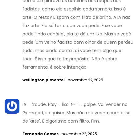
como ele pintava os detalhes das roupas dos
fadistas, como ele escolhia cada sombra. Isso é
arte. O resto? É spam com filtro de brilho. A IA não
faz arte. Ela só faz o que você pede. E se você
pede 'lindo cenário', ela te dá um lixo. Mas se você
pede 'um velho fadista com olhar de quem perdeu
tudo, mas ainda canta', aí você tem algo que
toca. É isso que falta: propósito. Não é sobre
ferramenta, é sobre intenção.
wellington pimentel
- novembro 22, 2025
IA = fraude. Etsy = lixo. NFT = golpe. Vai vender no
Gumroad, se quiser. Mas não me venha com essa
de 'arte'. É algoritmo com filtro. Fim.
Fernanda Gomes
- novembro 22, 2025