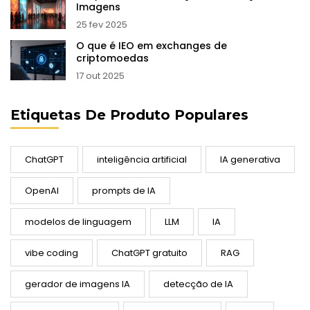
Imagens
25 fev 2025
O que é IEO em exchanges de
criptomoedas
17 out 2025
Etiquetas De Produto Populares
ChatGPT
inteligência artificial
IA generativa
OpenAI
prompts de IA
modelos de linguagem
LLM
IA
vibe coding
ChatGPT gratuito
RAG
gerador de imagens IA
detecção de IA