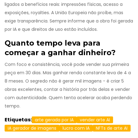
ligados a benefícios reais: impressões físicas, acesso a
exposições, royalties. A União Europeia não proíbe, mas
exige transparência. Sempre informe que a obra foi gerada
por IA e que direitos de uso estão incluídos.
Quanto tempo leva para
começar a ganhar dinheiro?
Com foco e consistência, você pode vender sua primeira
peça em 30 dias. Mas ganhar renda constante leva de 4 a
8 meses. O segredo não é gerar mil imagens - é criar 5
obras excelentes, contar a história por trás delas e vender
com autenticidade. Quem tenta acelerar acaba perdendo
tempo.
Etiquetas:
arte gerada por IA
vender arte AI
IA gerador de imagens
lucro com IA
NFTs de arte AI