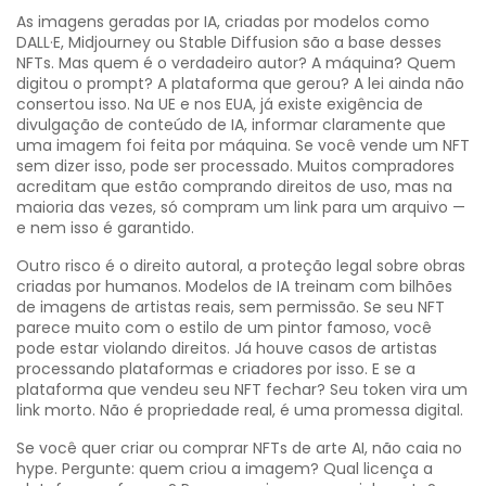
As
imagens geradas por IA
,
criadas por modelos como
DALL·E, Midjourney ou Stable Diffusion
são a base desses
NFTs. Mas quem é o verdadeiro autor? A máquina? Quem
digitou o prompt? A plataforma que gerou? A lei ainda não
consertou isso. Na UE e nos EUA, já existe exigência de
divulgação de conteúdo de IA
,
informar claramente que
uma imagem foi feita por máquina
. Se você vende um NFT
sem dizer isso, pode ser processado. Muitos compradores
acreditam que estão comprando direitos de uso, mas na
maioria das vezes, só compram um link para um arquivo —
e nem isso é garantido.
Outro risco é o
direito autoral
,
a proteção legal sobre obras
criadas por humanos
. Modelos de IA treinam com bilhões
de imagens de artistas reais, sem permissão. Se seu NFT
parece muito com o estilo de um pintor famoso, você
pode estar violando direitos. Já houve casos de artistas
processando plataformas e criadores por isso. E se a
plataforma que vendeu seu NFT fechar? Seu token vira um
link morto. Não é propriedade real, é uma promessa digital.
Se você quer criar ou comprar NFTs de arte AI, não caia no
hype. Pergunte: quem criou a imagem? Qual licença a