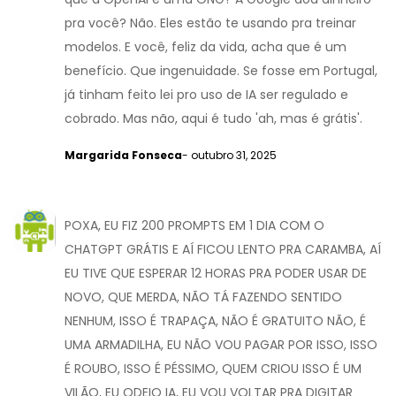
pra você? Não. Eles estão te usando pra treinar
modelos. E você, feliz da vida, acha que é um
benefício. Que ingenuidade. Se fosse em Portugal,
já tinham feito lei pro uso de IA ser regulado e
cobrado. Mas não, aqui é tudo 'ah, mas é grátis'.
Margarida Fonseca
- outubro 31, 2025
POXA, EU FIZ 200 PROMPTS EM 1 DIA COM O
CHATGPT GRÁTIS E AÍ FICOU LENTO PRA CARAMBA, AÍ
EU TIVE QUE ESPERAR 12 HORAS PRA PODER USAR DE
NOVO, QUE MERDA, NÃO TÁ FAZENDO SENTIDO
NENHUM, ISSO É TRAPAÇA, NÃO É GRATUITO NÃO, É
UMA ARMADILHA, EU NÃO VOU PAGAR POR ISSO, ISSO
É ROUBO, ISSO É PÉSSIMO, QUEM CRIOU ISSO É UM
VILÃO, EU ODEIO IA, EU VOU VOLTAR PRA DIGITAR