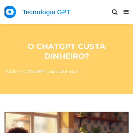
O CHATGPT CUSTA
DINHEIRO?
Início
O ChatGPT custa dinheiro?