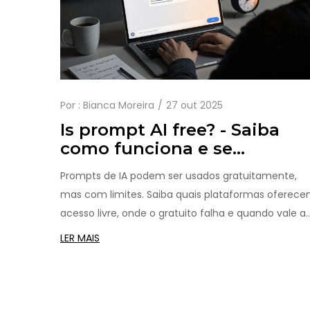
Por :
Bianca Moreira
27 out 2025
Is prompt AI free? - Saiba
como funciona e se
realmente não custa nada
Prompts de IA podem ser usados gratuitamente,
mas com limites. Saiba quais plataformas oferec
acesso livre, onde o gratuito falha e quando vale a
pena pagar por uma versão avançada.
LER MAIS