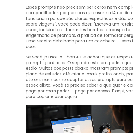
Esses prompts não precisam ser caros nem complic
compartilhados por pessoas que usam a IA no dia a d
funcionam porque são claros, específicos e dão co
sobre viagens", você pode dizer: "Escreva um rote
euros, incluindo restaurantes baratos e transporte
engenharia de prompts
,
a prática de formatar perg
uma receita detalhada para um cozinheiro — sem i
quer.
Se você já usou o ChatGPT e achou que as respost
prompts genéricos. O segredo está em pedir o que
estilo. Muitos dos posts abaixo mostram prompts 
plano de estudos até criar e-mails profissionais, p
até ensinam como adaptar esses prompts para outr
especialista. Você só precisa saber o que quer e co
paga por mais poder — paga por acesso. E aqui, v
para copiar e usar agora.