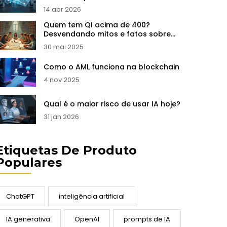
Fluxos de Consentimento
14 abr 2026
Quem tem QI acima de 400?
Desvendando mitos e fatos sobre
inteligência extrema
30 mai 2025
Como o AML funciona na blockchain
4 nov 2025
Qual é o maior risco de usar IA hoje?
31 jan 2026
Etiquetas De Produto
Populares
ChatGPT
inteligência artificial
IA generativa
OpenAI
prompts de IA