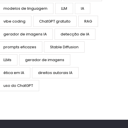
modelos de linguagem
LLM
IA
vibe coding
ChatGPT gratuito
RAG
gerador de imagens IA
detecção de IA
prompts eficazes
Stable Diffusion
LLMs
gerador de imagens
ética em IA
direitos autorais IA
uso do ChatGPT