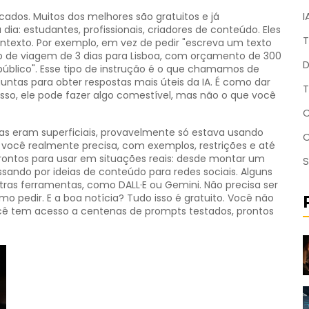
I
ados. Muitos dos melhores são gratuitos e já
ia: estudantes, profissionais, criadores de conteúdo. Eles
T
ntexto. Por exemplo, em vez de pedir "escreva um texto
iro de viagem de 3 dias para Lisboa, com orçamento de 300
D
 público". Esse tipo de instrução é o que chamamos de
untas para obter respostas mais úteis da IA
. É como dar
T
sso, ele pode fazer algo comestível, mas não o que você
C
as eram superficiais, provavelmente só estava usando
 você realmente precisa, com exemplos, restrições e até
prontos para usar em situações reais: desde montar um
S
assando por ideias de conteúdo para redes sociais. Alguns
as ferramentas, como DALL·E ou Gemini. Não precisa ser
mo pedir. E a boa notícia? Tudo isso é gratuito. Você não
ocê tem acesso a centenas de prompts testados, prontos