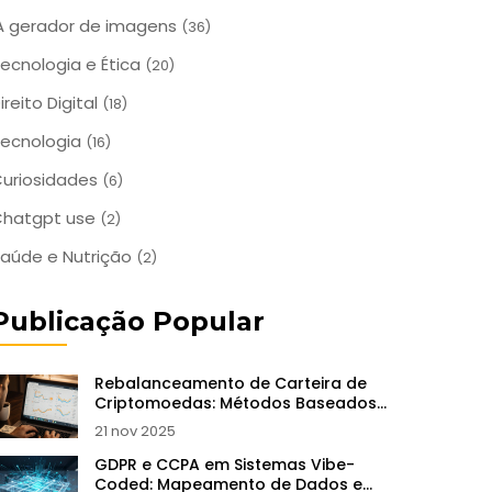
A gerador de imagens
(36)
ecnologia e Ética
(20)
ireito Digital
(18)
ecnologia
(16)
uriosidades
(6)
Chatgpt use
(2)
aúde e Nutrição
(2)
Publicação Popular
Rebalanceamento de Carteira de
Criptomoedas: Métodos Baseados
em Regras para Garantir Lucros e
21 nov 2025
Reduzir Riscos
GDPR e CCPA em Sistemas Vibe-
Coded: Mapeamento de Dados e